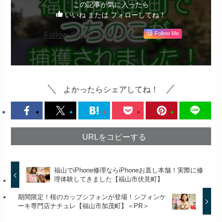
この記事が気に入ったら
いいね または フォローしてね！
Follow @fukuyama_2shin
Follow Me
よかったらシェアしてね！
URLをコピーする
福山でiPhone修理ならiPhoneお直し本舗！実際に修
理体験してきました【福山市伏見町】
期間限定！桜のカップシフォンが登場！シフォンケ
ーキ専門店ナチュレ【福山市加茂町】＜PR＞