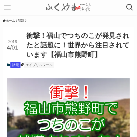
ホーム
話題
衝撃！福山でつちのこが発見され
2016
たと話題に！世界から注目されて
4/01
います【福山市熊野町】
話題
エイプリルフール