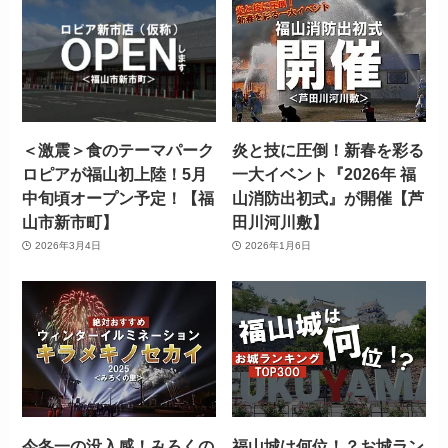
＜激震＞食のテーマパーク
炎と技に圧倒！新春を彩る
ロピアが福山初上陸！5月
一大イベント『2026年 福
中旬頃オープン予定！【福
山消防出初式』が開催【芦
山市新市町】
田川河川敷】
2026年3月4日
2026年1月6日
今冬一の没入感！みろくの
福山城は何位！？お城ラン