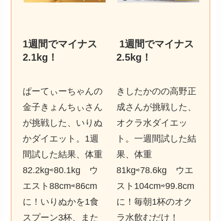
1週間でマイナス
1週間でマイナス
2.1kg
！
2.5kg
！
ぱーてぃーちゃんの
きしたかのの高野正
金子きょんちぃさん
成さんが挑戦した、
が挑戦した、いりぬ
オクラ水ダイエッ
かダイエット。1週
ト。一週間試した結
間試した結果、体重
果、体重
82.2kg⇨80.1kg ウ
81kg⇨78.6kg ウエ
エスト88cm⇨86cm
スト104cm⇨99.8cm
に！いりぬかを1食
に！毎朝1杯のオク
スプーン3杯、また
ラ水飲むだけ！