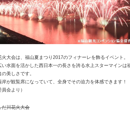
花火大会は、福山夏まつり2017のフィナーレを飾るイベント。
広い水面を活かした西日本一の長さを誇る水上スターマインは
はの美しさです。
両岸が観覧席になっていて、全身でその迫力を体感できます！
委員会より）
しだ川花火大会