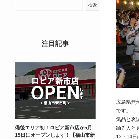
検索
注目記事
広島県無
です。
気品と哀
備後エリア初！ロピア新市店が5月
踊る人と
15日にオープンします！【福山市新
13・1