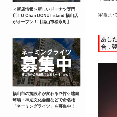
＜新店情報＞新しいドーナツ専門
詳細は
いろ
店！O-Chan DONUT stand 福山店
がオープン！【福山市松永町】
あしだ川
合，翌
福山市の施設名が変わる!?竹ケ端庭
球場・神辺文化会館などで命名権
「ネーミングライツ」を募集中！