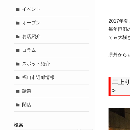
イベント
2017
オープン
毎年恒例の
お店紹介
て＆大騒
コラム
県外から
スポット紹介
福山市近郊情報
二上りお
>
話題
閉店
検索