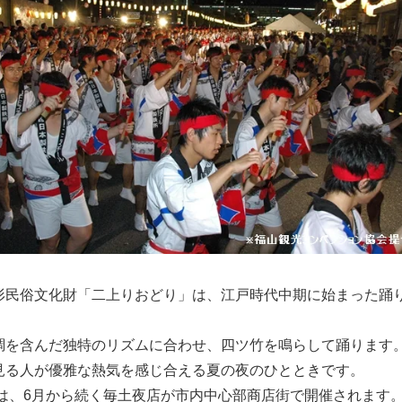
形民俗文化財「二上りおどり」は、江戸時代中期に始まった踊
調を含んだ独特のリズムに合わせ、四ツ竹を鳴らして踊ります
見る人が優雅な熱気を感じ合える夏の夜のひとときです。
4日は、6月から続く毎土夜店が市内中心部商店街で開催されます