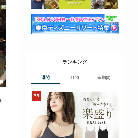
ランキング
週間
月間
全期間
り
。
。