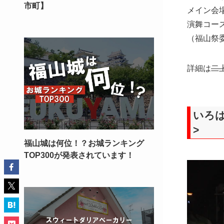
市町】
メイン会
演舞コー
（福山祭
詳細は
二
いろは丸
>
福山城は何位！？お城ランキング
TOP300が発表されています！