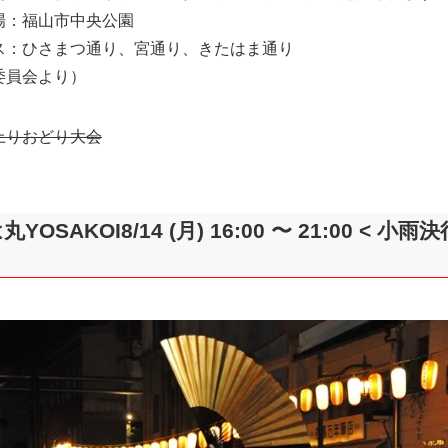
場：福山市中央公園
ス：ひさまつ通り、宮通り、きたはま通り
委員会より）
上りおどり大会
YOSAKOI8/14 (月) 16:00 〜 21:00 < 小雨決