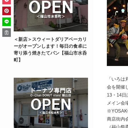
＜新店＞スウィートダリアベーカリ
ーがオープンします！毎日の食卓に
寄り添う焼きたてパン【福山市水呑
町】
「いろは
会を開催
13・1
メイン会
※YOSA
商店街内
（福山祭