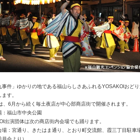
丸事件」ゆかりの地である福山らしさあふれるYOSAKOIおどり
します。
4日は、6月から続く毎土夜店が中心部商店街で開催されます。
場：福山市中央公園
KOI出演団体は次の商店街内会場でも踊ります。
会場：宮通り、きたはま通り、とおり町交流館、霞三丁目駐車
委員会より）