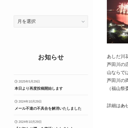
ア
ー
カ
イ
ブ
お知らせ
あしだ川
芦田川の
山ならで
芦田川の
2025年5月29日
（福山祭
本日より再度投稿開始します
2024年10月29日
詳細は
あ
メール不達の不具合を解消いたしました
2024年10月29日