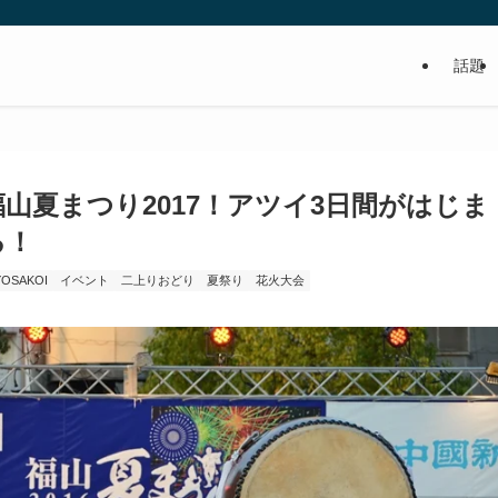
話題
福山夏まつり2017！アツイ3日間がはじま
る！
YOSAKOI
イベント
二上りおどり
夏祭り
花火大会