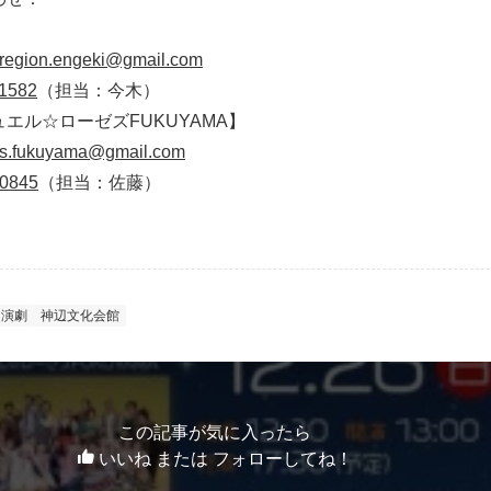
】
region.engeki@gmail.com
-1582
（担当：今木）
エル☆ローゼズFUKUYAMA】
es.fukuyama@gmail.com
-0845
（担当：佐藤）
演劇
神辺文化会館
この記事が気に入ったら
いいね または フォローしてね！