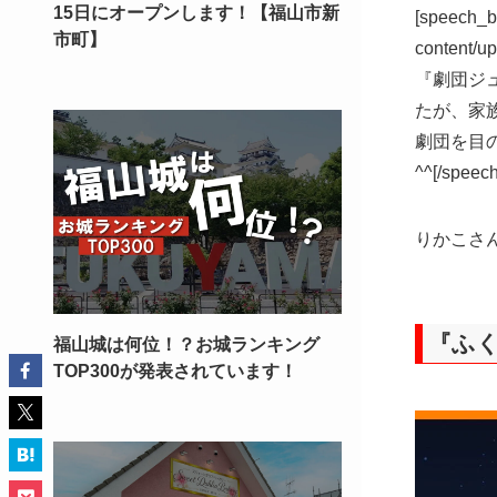
15日にオープンします！【福山市新
[speech_b
市町】
content/
『劇団ジ
たが、家
劇団を目
^^
[/speech
りかこさ
『ふく
福山城は何位！？お城ランキング
TOP300が発表されています！