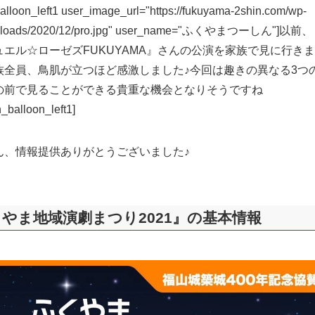
alloon_left1 user_image_url="https://fukuyama-2shin.com/wp-
uploads/2020/12/pro.jpg" user_name="ふくやまつーしん"]以前、
ュエル☆ローゼズFUKUYAMA』さんの公演を家族で見に行き
族全員、鳥肌が立つほど感激しました♪今回は趣きの異なる3つ
の前で見ることができる貴重な機会となりそうですね
_balloon_left1]
ん、情報提供ありがとうございました♪
やま地域演劇まつり2021』の基本情報