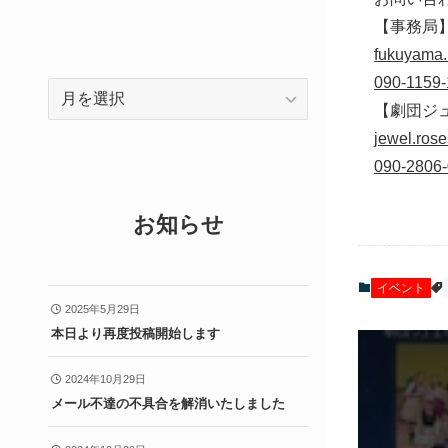
【事務局
fukuyama.
090-1159
ア
【劇団ジュ
ー
jewel.ros
カ
090-2806
イ
ブ
お知らせ
イベント
2025年5月29日
本日より再度投稿開始します
2024年10月29日
メール不達の不具合を解消いたしました