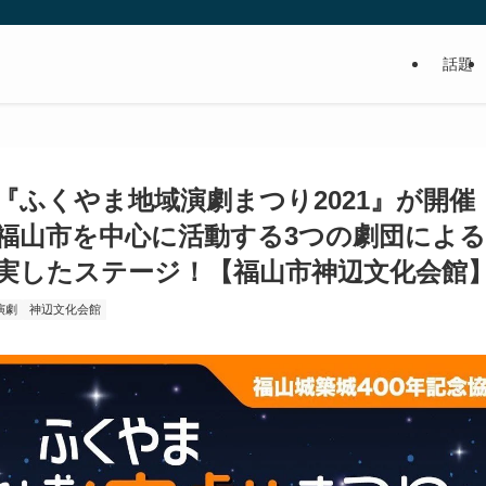
話題
食べるの好き！写真や動画も撮るよ！って
『ふくやま地域演劇まつり2021』が開催
福山市を中心に活動する3つの劇団によ
実したステージ！【福山市神辺文化会館
演劇
神辺文化会館