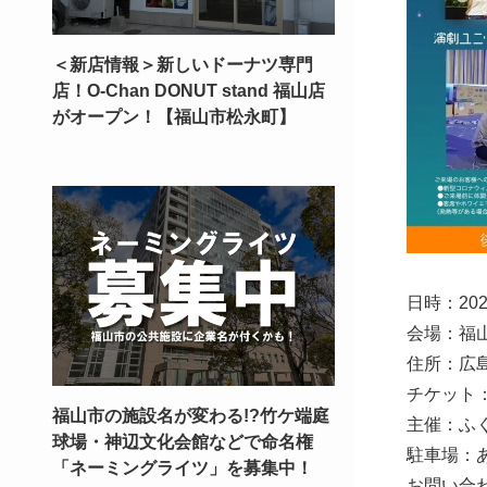
＜新店情報＞新しいドーナツ専門
店！O-Chan DONUT stand 福山店
がオープン！【福山市松永町】
日時：202
会場：福
住所：広島
チケット
福山市の施設名が変わる!?竹ケ端庭
主催：ふ
球場・神辺文化会館などで命名権
駐車場：
「ネーミングライツ」を募集中！
お問い合