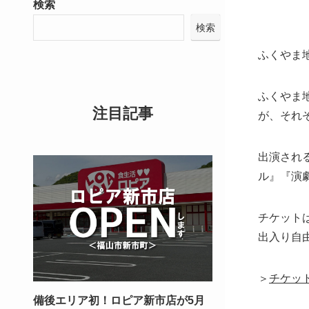
検索
検索
ふくやま
ふくやま
注目記事
が、それ
出演され
ル』『
演
チケット
出入り自
＞
チケッ
備後エリア初！ロピア新市店が5月