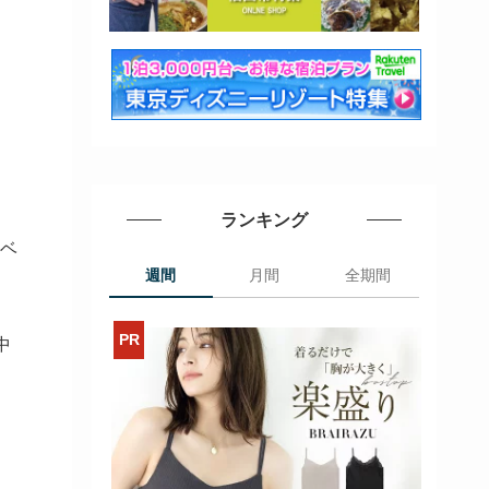
ランキング
ーベ
週間
月間
全期間
中