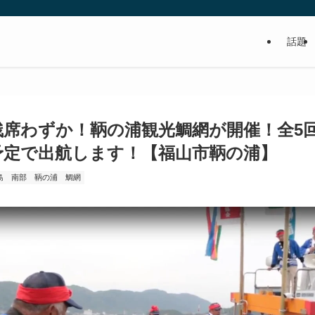
話題
食べるの好き！写真や動画も撮るよ！っ
残席わずか！鞆の浦観光鯛網が開催！全5
予定で出航します！【福山市鞆の浦】
島
南部
鞆の浦
鯛網