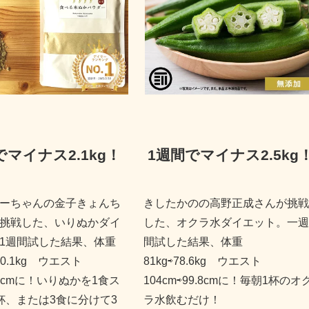
でマイナス2.1kg
！
1週間でマイナス2.5kg
ーちゃんの金子きょんち
きしたかのの高野正成さんが挑戦
挑戦した、いりぬかダイ
した、オクラ水ダイエット。一週
1週間試した結果、体重
間試した結果、体重
⇨80.1kg ウエスト
81kg⇨78.6kg ウエスト
86cmに！いりぬかを1食ス
104cm⇨99.8cmに！毎朝1杯のオ
杯、または3食に分けて3
ラ水飲むだけ！