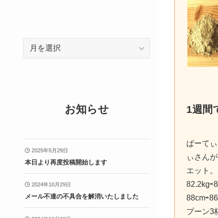
ア
ー
カ
イ
ブ
お知らせ
1週間
ぱーてぃ
2025年5月29日
ぃさんが
本日より再度投稿開始します
エット。
82.2kg
2024年10月29日
メール不達の不具合を解消いたしました
88cm⇨
プーン3