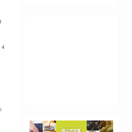
時
、4
あ