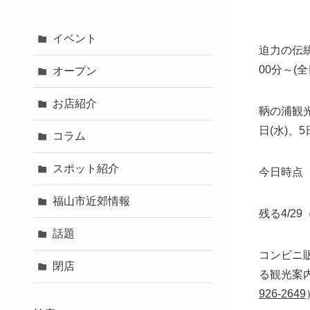
イベント
迫力の伝
00分～
(
オープン
お店紹介
鞆の浦観光鯛
日(水)、5
コラム
スポット紹介
今日時点（
福山市近郊情報
残る4/2
話題
コンビニ
閉店
る観光案
926-2649