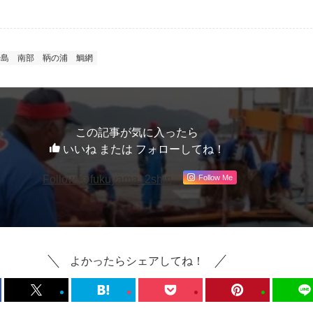
酔島
南部
鞆の浦
鯛網
この記事が気に入ったら
いいね または フォローしてね！
Follow Me
Follow @fukuyama_2shin
よかったらシェアしてね！