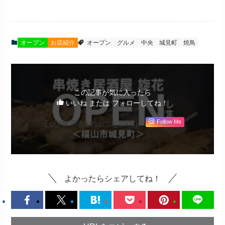
オープン
お店紹介
オープン
グルメ
中央
城見町
焼鳥
この記事が気に入ったら
いいね または フォローしてね！
Follow @fukuyama_2shin
Follow Me
よかったらシェアしてね！