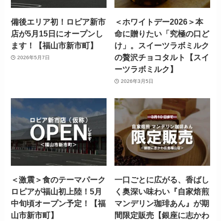
備後エリア初！ロピア新市
＜ホワイトデー2026＞本
店が5月15日にオープンし
命に贈りたい「究極の口ど
ます！【福山市新市町】
け」。スイーツラボミルク
の贅沢チョコタルト【スイ
2026年5月7日
ーツラボミルク】
2026年3月5日
＜激震＞食のテーマパーク
一口ごとに広がる、香ばし
ロピアが福山初上陸！5月
く奥深い味わい『自家焙煎
中旬頃オープン予定！【福
マンデリン珈琲あん』が期
山市新市町】
間限定販売【銀座に志かわ