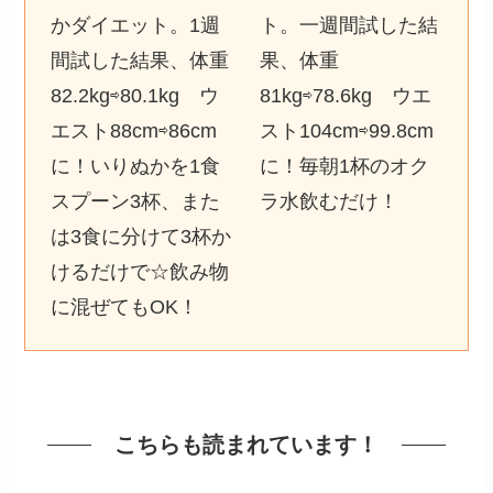
かダイエット。1週
ト。一週間試した結
間試した結果、体重
果、体重
82.2kg⇨80.1kg ウ
81kg⇨78.6kg ウエ
エスト88cm⇨86cm
スト104cm⇨99.8cm
に！いりぬかを1食
に！毎朝1杯のオク
スプーン3杯、また
ラ水飲むだけ！
は3食に分けて3杯か
けるだけで☆飲み物
に混ぜてもOK！
こちらも読まれています！