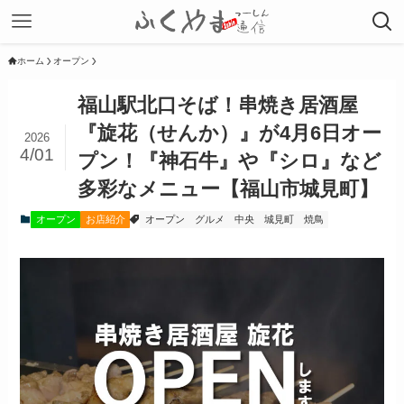
ホーム
オープン
福山駅北口そば！串焼き居酒屋
『旋花（せんか）』が4月6日オー
2026
4/01
プン！『神石牛』や『シロ』など
多彩なメニュー【福山市城見町】
オープン
お店紹介
オープン
グルメ
中央
城見町
焼鳥