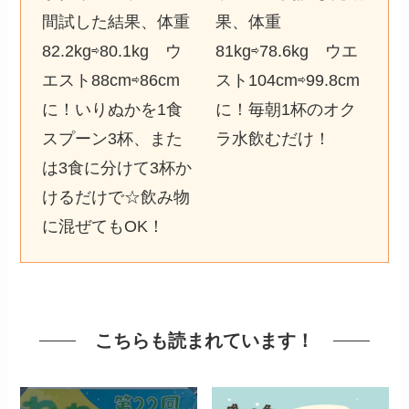
間試した結果、体重
果、体重
82.2kg⇨80.1kg ウ
81kg⇨78.6kg ウエ
エスト88cm⇨86cm
スト104cm⇨99.8cm
に！いりぬかを1食
に！毎朝1杯のオク
スプーン3杯、また
ラ水飲むだけ！
は3食に分けて3杯か
けるだけで☆飲み物
に混ぜてもOK！
こちらも読まれています！