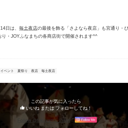
・14日は、
毎土夜店
の最後を飾る「さよなら夜店」も宮通り・
おり・JOYふなまちの各商店街で開催されます^^
イベント
夏祭り
夜店
毎土夜店
この記事が気に入ったら
いいね または フォローしてね！
Follow Me
Follow @fukuyama_2shin