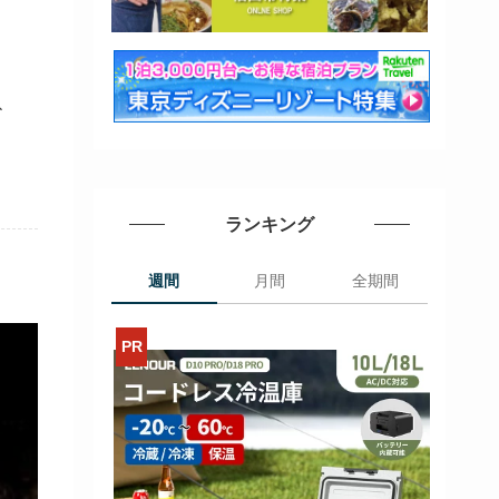
ひ
ランキング
週間
月間
全期間
>