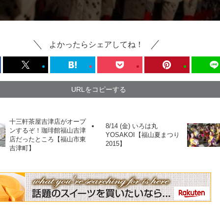
よかったらシェアしてね！
URLをコピーする
十三軒茶屋吉津店がオープ
8/14 (金) いろは丸
ンするぞ！珈琲館福山吉津
YOSAKOI【福山夏まつり
店だったところ【福山市東
2015】
吉津町】