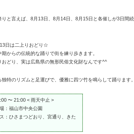
りと言えば、8月13日、8月14日、8月15日と各催しが3日間
13日は二上りおどり☆
中期からの伝統的な踊りで街を練り歩きます。
りおどり、実は広島県の無形民俗文化財なんです^^
る独特のリズムと足運びで、優雅に四ツ竹を鳴らして踊ります
00 〜 21:00 < 雨天中止 >
場：福山市中央公園
ス：ひさまつどおり、宮通り、きた