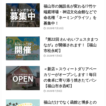
福山市の施設名が変わる!?竹ケ
端庭球場・神辺文化会館などで
命名権「ネーミングライツ」を
募集中！
2026年7月10日
『第22回 わいわいフェスタまつ
なが』が開催されます！【福山
市松永町】
2026年7月9日
＜新店＞スウィートダリアベー
カリーがオープンします！毎日
の食卓に寄り添う焼きたてパン
【福山市水呑町】
2026年7月8日
福山だけでなく函館と博多との