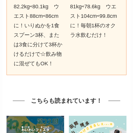
82.2kg⇨80.1kg ウ
81kg⇨78.6kg ウエ
エスト88cm⇨86cm
スト104cm⇨99.8cm
に！いりぬかを1食
に！毎朝1杯のオク
スプーン3杯、また
ラ水飲むだけ！
は3食に分けて3杯か
けるだけで☆飲み物
に混ぜてもOK！
こちらも読まれています！