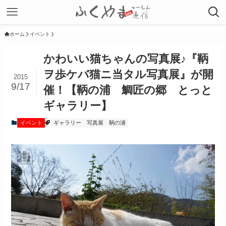
ホーム
イベント
かわいい猫ちゃんの写真展♪『鞆
ヲ歩ケバ猫ニ当タル写真展』が開
2015
9/17
催！【鞆の浦 鯛匠の郷 とっと
ギャラリー】
イベント
ギャラリー
写真展
鞆の浦