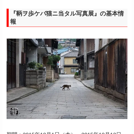
『鞆ヲ歩ケバ猫ニ当タル写真展』の基本情
報