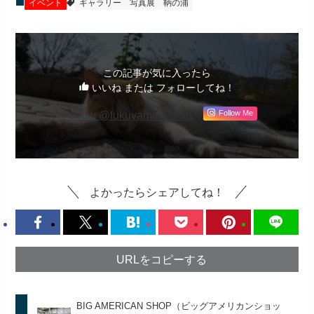
イベント
ギャラリー
写真展
鞆の浦
この記事が気に入ったら
いいね または フォローしてね！
Follow @fukuyama_2shin
Follow Me
よかったらシェアしてね！
URLをコピーする
BIG AMERICAN SHOP（ビッグアメリカンショッ