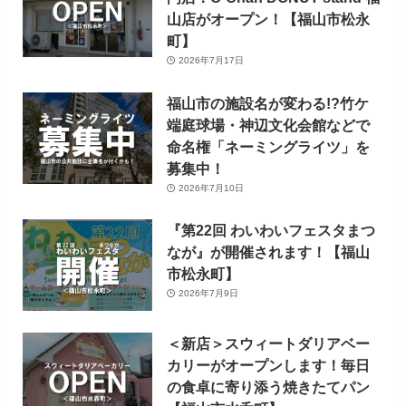
山店がオープン！【福山市松永
町】
2026年7月17日
福山市の施設名が変わる!?竹ケ
端庭球場・神辺文化会館などで
命名権「ネーミングライツ」を
募集中！
2026年7月10日
『第22回 わいわいフェスタまつ
なが』が開催されます！【福山
市松永町】
2026年7月9日
＜新店＞スウィートダリアベー
カリーがオープンします！毎日
の食卓に寄り添う焼きたてパン