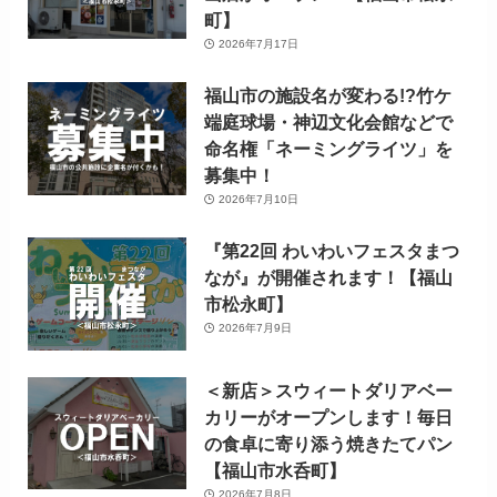
町】
2026年7月17日
福山市の施設名が変わる!?竹ケ
端庭球場・神辺文化会館などで
命名権「ネーミングライツ」を
募集中！
2026年7月10日
『第22回 わいわいフェスタまつ
なが』が開催されます！【福山
市松永町】
2026年7月9日
＜新店＞スウィートダリアベー
カリーがオープンします！毎日
の食卓に寄り添う焼きたてパン
【福山市水呑町】
2026年7月8日