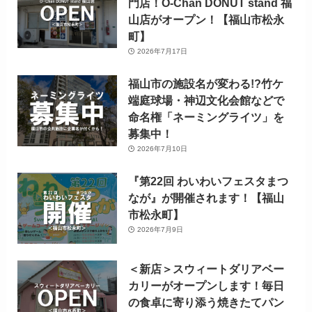
門店！O-Chan DONUT stand 福
山店がオープン！【福山市松永
町】
2026年7月17日
福山市の施設名が変わる!?竹ケ
端庭球場・神辺文化会館などで
命名権「ネーミングライツ」を
募集中！
2026年7月10日
『第22回 わいわいフェスタまつ
なが』が開催されます！【福山
市松永町】
2026年7月9日
＜新店＞スウィートダリアベー
カリーがオープンします！毎日
の食卓に寄り添う焼きたてパン