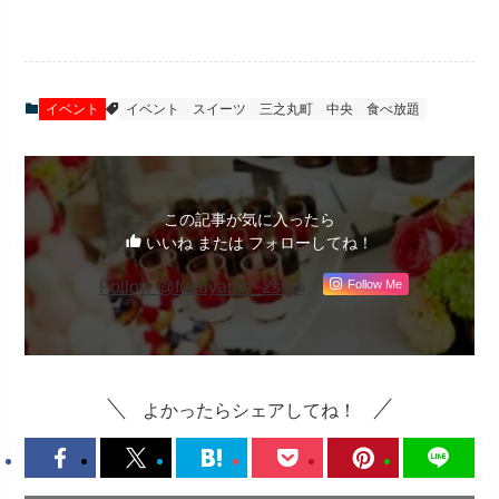
イベント
イベント
スイーツ
三之丸町
中央
食べ放題
この記事が気に入ったら
いいね または フォローしてね！
Follow @fukuyama_2shin
Follow Me
よかったらシェアしてね！