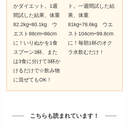
かダイエット。1週
ト。一週間試した結
間試した結果、体重
果、体重
82.2kg⇨80.1kg ウ
81kg⇨78.6kg ウエ
エスト88cm⇨86cm
スト104cm⇨99.8cm
に！いりぬかを1食
に！毎朝1杯のオク
スプーン3杯、また
ラ水飲むだけ！
は3食に分けて3杯か
けるだけで☆飲み物
に混ぜてもOK！
こちらも読まれています！