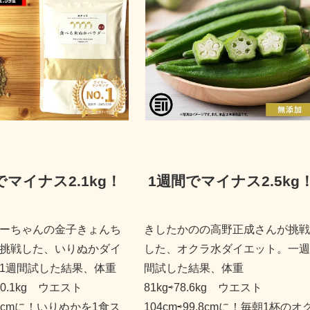
でマイナス2.1kg
！
1週間でマイナス2.5kg
ーちゃんの金子きょんち
きしたかのの高野正成さんが挑戦
挑戦した、いりぬかダイ
した、オクラ水ダイエット。一週
1週間試した結果、体重
間試した結果、体重
⇨80.1kg ウエスト
81kg⇨78.6kg ウエスト
86cmに！いりぬかを1食ス
104cm⇨99.8cmに！毎朝1杯のオ