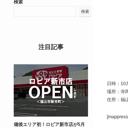
検索
検索
注目記事
日時：10
場所：寺
住所：福山
[mappress
備後エリア初！ロピア新市店が5月