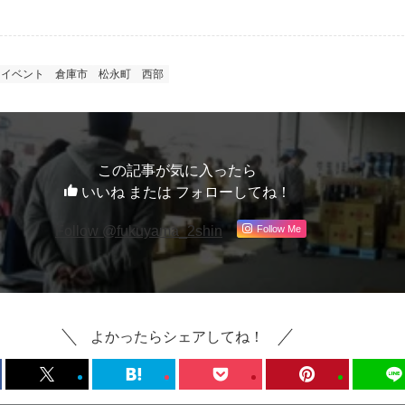
イベント
倉庫市
松永町
西部
この記事が気に入ったら
いいね または フォローしてね！
Follow Me
Follow @fukuyama_2shin
よかったらシェアしてね！