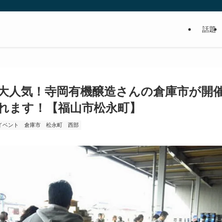
話題
食べるの好き！写真や動画も撮るよ！っ
大人気！寺岡有機醸造さんの倉庫市が開
れます！【福山市松永町】
イベント
倉庫市
松永町
西部