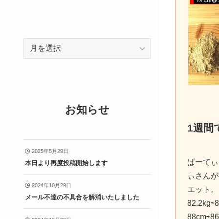
ア
ー
カ
イ
ブ
お知らせ
1週間
2025年5月29日
ぱーてぃ
本日より再度投稿開始します
ぃさんが
2024年10月29日
エット。
メール不達の不具合を解消いたしました
82.2kg
88cm⇨