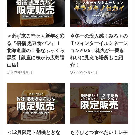
＜必ず来る幸せ＞新年を彩
今冬一の没入感！みろくの
る『招福 黒豆食パン』！
里ウィンターイルミネーシ
北海道産の上品なふっくら
ョン2025！花火が一番き
黒豆【銀座に志かわ広島福
れいに見える場所もご紹
山店】
介！
2026年1月10日
2025年12月23日
＜12月限定＞胡桃ときな
もうひとつ食べたい！レモ