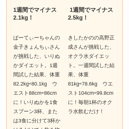
1週間でマイナス
1週間でマイナス
2.1kg
！
2.5kg
！
ぱーてぃーちゃんの
きしたかのの高野正
金子きょんちぃさん
成さんが挑戦した、
が挑戦した、いりぬ
オクラ水ダイエッ
かダイエット。1週
ト。一週間試した結
間試した結果、体重
果、体重
82.2kg⇨80.1kg ウ
81kg⇨78.6kg ウエ
エスト88cm⇨86cm
スト104cm⇨99.8cm
に！いりぬかを1食
に！毎朝1杯のオク
スプーン3杯、また
ラ水飲むだけ！
は3食に分けて3杯か