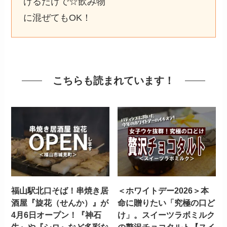
けるだけで☆飲み物
に混ぜてもOK！
こちらも読まれています！
福山駅北口そば！串焼き居
＜ホワイトデー2026＞本
酒屋『旋花（せんか）』が
命に贈りたい「究極の口ど
4月6日オープン！『神石
け」。スイーツラボミルク
牛』や『シロ』など多彩な
の贅沢チョコタルト【スイ