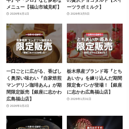
メニュー【福山市城見町】
ーツラボミルク】
2026年4月1日
2026年3月5日
一口ごとに広がる、香ばし
栃木県産ブランド苺『とち
く奥深い味わい『自家焙煎
あいか』を練り込んだ期間
マンデリン珈琲あん』が期
限定食パンが登場！【銀座
間限定販売【銀座に志かわ
に志かわ広島福山店】
広島福山店】
2026年1月31日
2026年3月2日