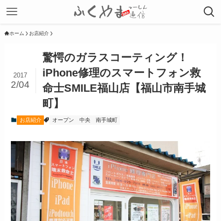
ホーム
お店紹介
驚愕のガラスコーティング！
iPhone修理のスマートフォン救
2017
2/04
命士SMILE福山店【福山市南手城
町】
お店紹介
オープン
中央
南手城町