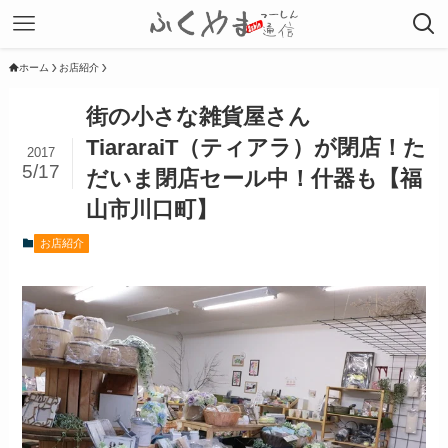
ホーム
お店紹介
街の小さな雑貨屋さん
TiararaiT（ティアラ）が閉店！た
2017
5/17
だいま閉店セール中！什器も【福
山市川口町】
お店紹介