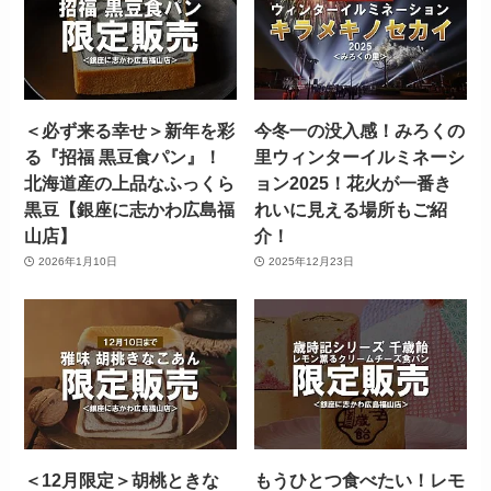
＜必ず来る幸せ＞新年を彩
今冬一の没入感！みろくの
る『招福 黒豆食パン』！
里ウィンターイルミネーシ
北海道産の上品なふっくら
ョン2025！花火が一番き
黒豆【銀座に志かわ広島福
れいに見える場所もご紹
山店】
介！
2026年1月10日
2025年12月23日
＜12月限定＞胡桃ときな
もうひとつ食べたい！レモ