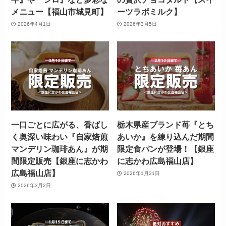
メニュー【福山市城見町】
ーツラボミルク】
2026年4月1日
2026年3月5日
一口ごとに広がる、香ばし
栃木県産ブランド苺『とち
く奥深い味わい『自家焙煎
あいか』を練り込んだ期間
マンデリン珈琲あん』が期
限定食パンが登場！【銀座
間限定販売【銀座に志かわ
に志かわ広島福山店】
広島福山店】
2026年1月31日
2026年3月2日