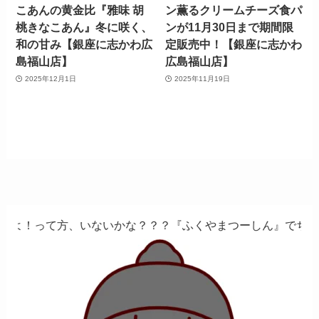
こあんの黄金比『雅味 胡
ン薫るクリームチーズ食パ
桃きなこあん』冬に咲く、
ンが11月30日まで期間限
和の甘み【銀座に志かわ広
定販売中！【銀座に志かわ
島福山店】
広島福山店】
2025年12月1日
2025年11月19日
いかな？？？『ふくやまつーしん』でちょっとしたバイト、し