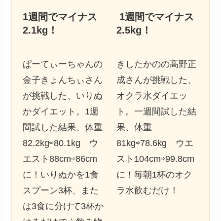
1週間でマイナス
1週間でマイナス
2.1kg
！
2.5kg
！
ぱーてぃーちゃんの
きしたかのの高野正
金子きょんちぃさん
成さんが挑戦した、
が挑戦した、いりぬ
オクラ水ダイエッ
かダイエット。1週
ト。一週間試した結
間試した結果、体重
果、体重
82.2kg⇨80.1kg ウ
81kg⇨78.6kg ウエ
エスト88cm⇨86cm
スト104cm⇨99.8cm
に！いりぬかを1食
に！毎朝1杯のオク
スプーン3杯、また
ラ水飲むだけ！
は3食に分けて3杯か