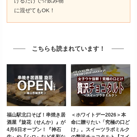
けるだけで☆飲み物
に混ぜてもOK！
こちらも読まれています！
福山駅北口そば！串焼き居
＜ホワイトデー2026＞本
酒屋『旋花（せんか）』が
命に贈りたい「究極の口ど
4月6日オープン！『神石
け」。スイーツラボミルク
牛』や『シロ』など多彩な
の贅沢チョコタルト【スイ