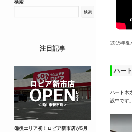
検索
検索
2015年
注目記事
ハー
ハート木
設中です
備後エリア初！ロピア新市店が5月