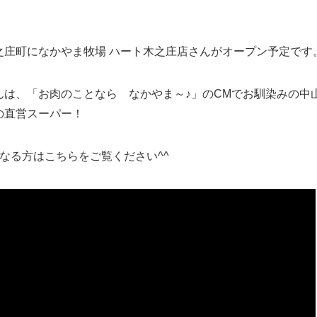
之庄町になかやま牧場 ハート木之庄店さんがオープン予定です
んは、「お肉のことなら なかやま～♪」のCMでお馴染みの中
の直営スーパー！
になる方はこちらをご覧ください^^