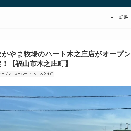
話題
食べるの好き！写真や動画も撮るよ！って
なかやま牧場のハート木之庄店がオープン
定！【福山市木之庄町】
オープン
スーパー
中央
木之庄町