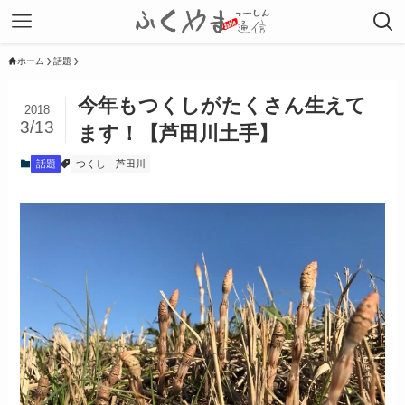
ホーム
話題
今年もつくしがたくさん生えて
2018
3/13
ます！【芦田川土手】
話題
つくし
芦田川