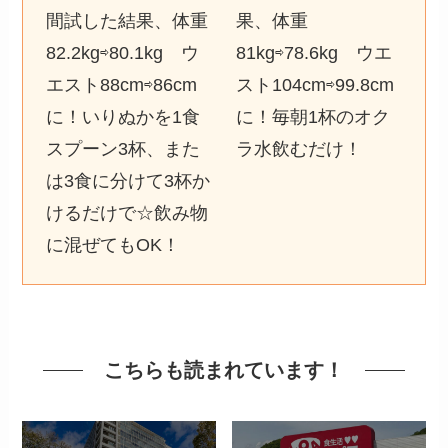
間試した結果、体重
果、体重
82.2kg⇨80.1kg ウ
81kg⇨78.6kg ウエ
エスト88cm⇨86cm
スト104cm⇨99.8cm
に！いりぬかを1食
に！毎朝1杯のオク
スプーン3杯、また
ラ水飲むだけ！
は3食に分けて3杯か
けるだけで☆飲み物
に混ぜてもOK！
こちらも読まれています！