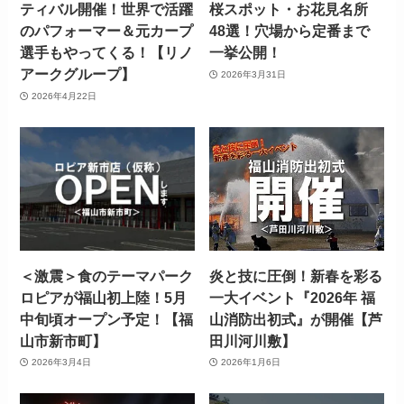
ティバル開催！世界で活躍
桜スポット・お花見名所
のパフォーマー＆元カープ
48選！穴場から定番まで
選手もやってくる！【リノ
一挙公開！
アークグループ】
2026年3月31日
2026年4月22日
＜激震＞食のテーマパーク
炎と技に圧倒！新春を彩る
ロピアが福山初上陸！5月
一大イベント『2026年 福
中旬頃オープン予定！【福
山消防出初式』が開催【芦
山市新市町】
田川河川敷】
2026年3月4日
2026年1月6日