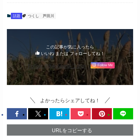
話題
つくし
芦田川
この記事が気に入ったら
いいね または フォローしてね！
Follow @fukuyama_2shin
Follow Me
よかったらシェアしてね！
URLをコピーする