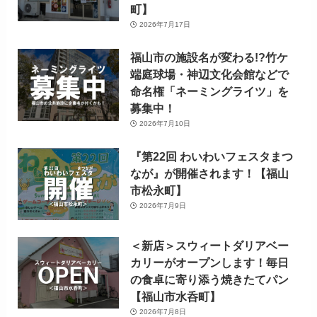
町】
2026年7月17日
福山市の施設名が変わる!?竹ケ
端庭球場・神辺文化会館などで
命名権「ネーミングライツ」を
募集中！
2026年7月10日
『第22回 わいわいフェスタまつ
なが』が開催されます！【福山
市松永町】
2026年7月9日
＜新店＞スウィートダリアベー
カリーがオープンします！毎日
の食卓に寄り添う焼きたてパン
【福山市水呑町】
2026年7月8日