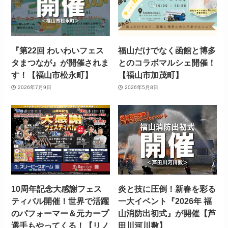
『第22回 わいわいフェス
福山だけでなく函館と博多
タまつなが』が開催されま
とのコラボマルシェ開催！
す！【福山市松永町】
【福山市加茂町】
2026年7月9日
2026年5月8日
10周年記念大感謝フェス
炎と技に圧倒！新春を彩る
ティバル開催！世界で活躍
一大イベント『2026年 福
のパフォーマー＆元カープ
山消防出初式』が開催【芦
選手もやってくる！【リノ
田川河川敷】