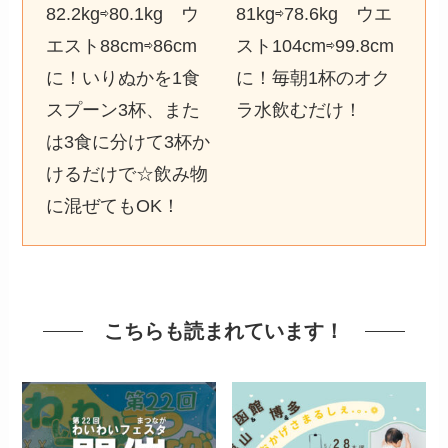
82.2kg⇨80.1kg ウ
81kg⇨78.6kg ウエ
エスト88cm⇨86cm
スト104cm⇨99.8cm
に！いりぬかを1食
に！毎朝1杯のオク
スプーン3杯、また
ラ水飲むだけ！
は3食に分けて3杯か
けるだけで☆飲み物
に混ぜてもOK！
こちらも読まれています！