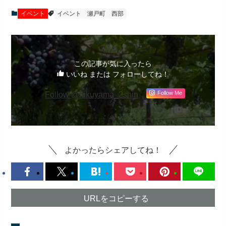
イベント
イベント
瀬戸町
西部
この記事が気に入ったら
いいね または フォローしてね！
Follow @fukuyama_2shin
Follow Me
よかったらシェアしてね！
URLをコピーする