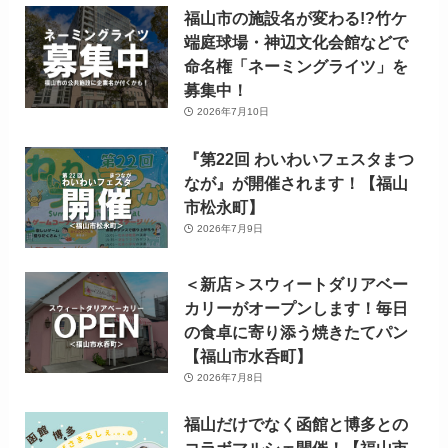
福山市の施設名が変わる!?竹ケ
端庭球場・神辺文化会館などで
命名権「ネーミングライツ」を
募集中！
2026年7月10日
『第22回 わいわいフェスタまつ
なが』が開催されます！【福山
市松永町】
2026年7月9日
＜新店＞スウィートダリアベー
カリーがオープンします！毎日
の食卓に寄り添う焼きたてパン
【福山市水呑町】
2026年7月8日
福山だけでなく函館と博多との