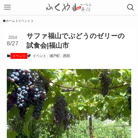
ホーム
イベント
サファ福山でぶどうのゼリーの
2014
8/27
試食会|福山市
イベント
イベント
瀬戸町
西部