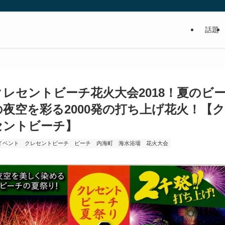
話題
食べるの好き！写真や動画も撮るよ！って方
クレセントビーチ花火大会2018！夏のビ
の夜空を彩る2000発の打ち上げ花火！【
セントビーチ】
イベント
クレセントビーチ
ビーチ
内海町
海水浴場
花火大会