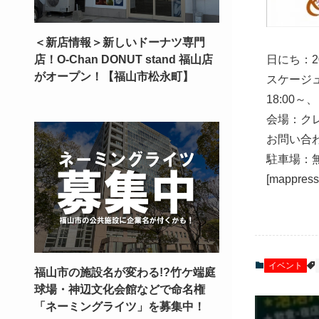
＜新店情報＞新しいドーナツ専門
店！O-Chan DONUT stand 福山店
日にち：2
がオープン！【福山市松永町】
スケージ
18:00～
会場：ク
お問い合わせ
駐車場：
[mappress
イベント
福山市の施設名が変わる!?竹ケ端庭
球場・神辺文化会館などで命名権
「ネーミングライツ」を募集中！