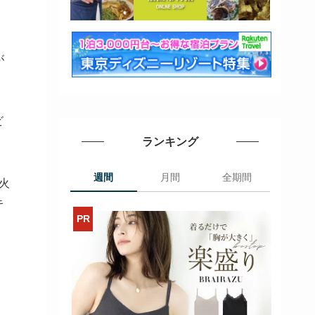
が
ビ
ランキング
週間
月間
全期間
火
キ