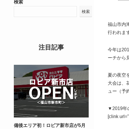
検索
検索
福山市内
行われま
注目記事
今年は20
ーチから
夏の夜空
大会は、
ュー（予
▼201
[clink url
備後エリア初！ロピア新市店が5月