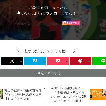
この記事が気に入ったら
いいね または フォローしてね！
Follow Me
Follow @fukuyama_2shin
よかったらシェアしてね！
URLをコピーする
全国100ヶ所同時開催！
福山の戦前～戦後の古写真
『＃不登校は不幸じゃな
が展示！平和への愛と祈り
い』がリム・ふくやま2階
【しんぐうカフェ】
しんぐうカフェで開催！