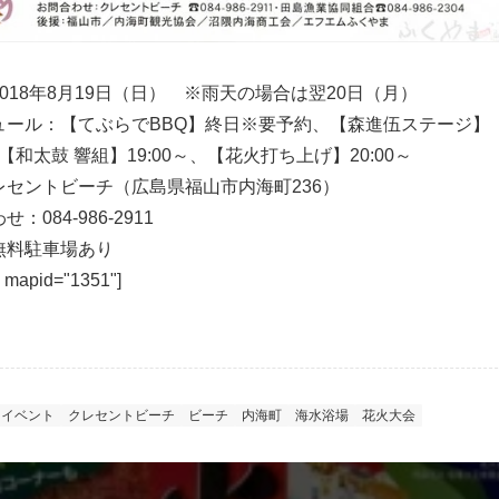
018年8月19日（日） ※雨天の場合は翌20日（月）
ュール：【てぶらでBBQ】終日※要予約、【森進伍ステージ】
、【和太鼓 響組】19:00～、【花火打ち上げ】20:00～
レセントビーチ（広島県福山市内海町236）
：084-986-2911
無料駐車場あり
 mapid="1351"]
イベント
クレセントビーチ
ビーチ
内海町
海水浴場
花火大会