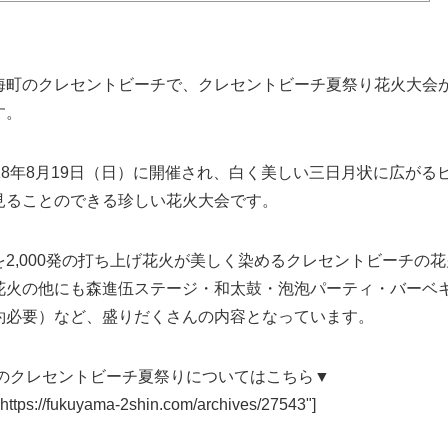
海町のクレセントビーチで、クレセントビーチ夏祭り花火大会
す。
18年8月19日（日）に開催され、白く美しい三日月状に広がる
見ることのできる珍しい花火大会です。
を2,000発の打ち上げ花火が美しく染めるクレセントビーチの花
花火の他にも森進伍ステージ・和太鼓・泡泡パーティ・バーベ
約必要）など、盛りだくさんの内容となっています。
9年のクレセントビーチ夏祭りについてはこちら▼
="https://fukuyama-2shin.com/archives/27543"]