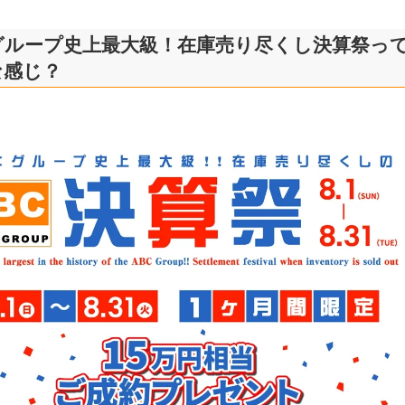
グループ史上最大級！在庫売り尽くし決算祭っ
な感じ？