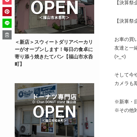
【決算祭
【決算祭
お車の買
＜新店＞スウィートダリアベーカリ
友達と一
ーがオープンします！毎日の食卓に
(>_<)
寄り添う焼きたてパン【福山市水呑
町】
そして今
カメラも
※新車・
※その他