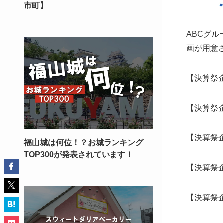
市町】
ABCグ
画が用意
【決算祭
【決算祭
【決算祭
福山城は何位！？お城ランキング
TOP300が発表されています！
【決算祭
【決算祭