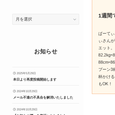
1週間
ア
ー
カ
ぱーてぃ
イ
ぃさんが
ブ
エット。
お知らせ
82.2kg
88cm⇨
プーン3
2025年5月29日
杯かける
本日より再度投稿開始します
もOK！
2024年10月29日
メール不達の不具合を解消いたしました
2024年10月29日