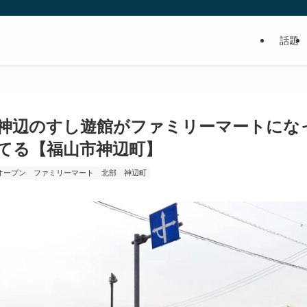
話題
食べるの好き！写真や動画も撮るよ！っ
神辺のすし遊館がファミリーマートにな
てる【福山市神辺町】
オープン
ファミリーマート
北部
神辺町