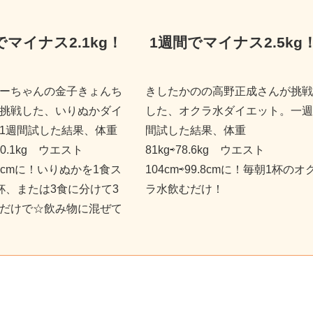
でマイナス2.1kg
！
1週間でマイナス2.5kg
ーちゃんの金子きょんち
きしたかのの高野正成さんが挑戦
挑戦した、いりぬかダイ
した、オクラ水ダイエット。一週
1週間試した結果、体重
間試した結果、体重
⇨80.1kg ウエスト
81kg⇨78.6kg ウエスト
86cmに！いりぬかを1食ス
104cm⇨99.8cmに！毎朝1杯のオ
杯、または3食に分けて3
ラ水飲むだけ！
だけで☆飲み物に混ぜて