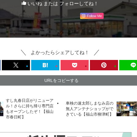
いいね または フォローしてね！
Follow Me
Follow @fukuyama_2shin
よかったらシェアしてね！
URLをコピーする
すし丸春日店がリニューア
車検の速太郎しまなみ店の
ル！さらに持ち帰り専門店
無人アンテナショップがで
もオープンしたぞ！【福山
きている【福山市柳津町】
市春日町】