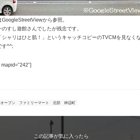
oogleStreetViewから参照。
一のすし遊館さんでしたが残念です。
「シャリはひと肌！」というキャッチコピーのTVCMを見なく
す^^;
 mapid="242"]
オープン
ファミリーマート
北部
神辺町
この記事が気に入ったら