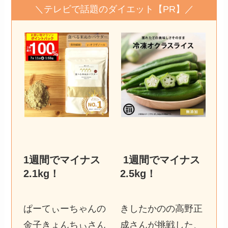
＼テレビで話題のダイエット【PR】／
1週間でマイナス
1週間でマイナス
2.1kg
！
2.5kg
！
ぱーてぃーちゃんの
きしたかのの高野正
金子きょんちぃさん
成さんが挑戦した、