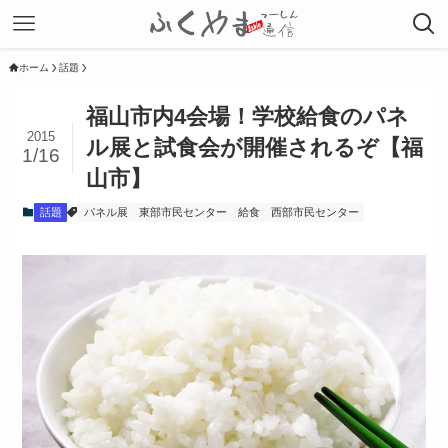
ホーム
話題
福山市内4会場！学校給食のパネ
2015
ル展と試食会が開催されるぞ【福
1/16
山市】
話題
パネル展
東部市民センター
給食
西部市民センター