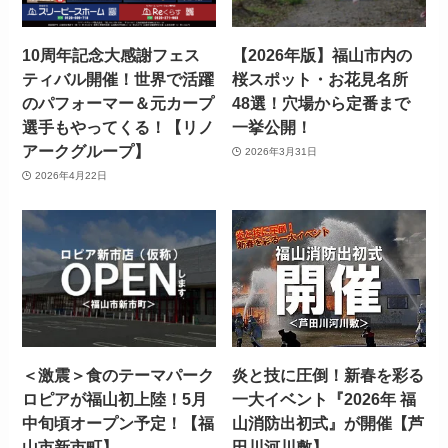
10周年記念大感謝フェス
【2026年版】福山市内の
ティバル開催！世界で活躍
桜スポット・お花見名所
のパフォーマー＆元カープ
48選！穴場から定番まで
選手もやってくる！【リノ
一挙公開！
アークグループ】
2026年3月31日
2026年4月22日
＜激震＞食のテーマパーク
炎と技に圧倒！新春を彩る
ロピアが福山初上陸！5月
一大イベント『2026年 福
中旬頃オープン予定！【福
山消防出初式』が開催【芦
山市新市町】
田川河川敷】