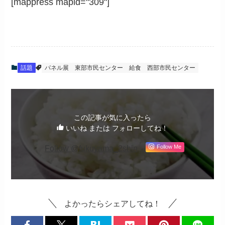
[mappress mapid="309"]
話題
パネル展
東部市民センター
給食
西部市民センター
この記事が気に入ったら
いいね または フォローしてね！
Follow @fukuyama_2shin
Follow Me
よかったらシェアしてね！