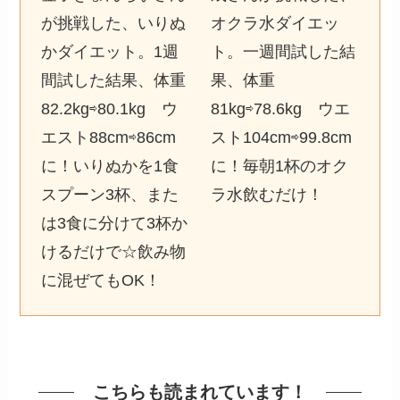
が挑戦した、いりぬ
オクラ水ダイエッ
かダイエット。1週
ト。一週間試した結
間試した結果、体重
果、体重
82.2kg⇨80.1kg ウ
81kg⇨78.6kg ウエ
エスト88cm⇨86cm
スト104cm⇨99.8cm
に！いりぬかを1食
に！毎朝1杯のオク
スプーン3杯、また
ラ水飲むだけ！
は3食に分けて3杯か
けるだけで☆飲み物
に混ぜてもOK！
こちらも読まれています！