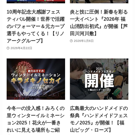
10周年記念大感謝フェス
炎と技に圧倒！新春を彩る
ティバル開催！世界で活躍
一大イベント『2026年 福
のパフォーマー＆元カープ
山消防出初式』が開催【芦
選手もやってくる！【リノ
田川河川敷】
アークグループ】
2026年1月6日
2026年4月22日
今冬一の没入感！みろくの
広島最大のハンドメイドの
里ウィンターイルミネーシ
祭典『ハンドメイドフェス
ョン2025！花火が一番き
モノ2025』が開催！【福
れいに見える場所もご紹
山ビッグ・ローズ】