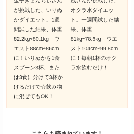
金子きょんちぃさん
成さんが挑戦した、
が挑戦した、いりぬ
オクラ水ダイエッ
かダイエット。1週
ト。一週間試した結
間試した結果、体重
果、体重
82.2kg⇨80.1kg ウ
81kg⇨78.6kg ウエ
エスト88cm⇨86cm
スト104cm⇨99.8cm
に！いりぬかを1食
に！毎朝1杯のオク
スプーン3杯、また
ラ水飲むだけ！
は3食に分けて3杯か
けるだけで☆飲み物
に混ぜてもOK！
こちらも読まれています！