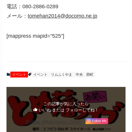
電話：080-2886-0289
メール：
tomehan2014@docomo.ne.jp
[mappress mapid="525"]
イベント
イベント
リムふくやま
中央
西町
この記事が気に入ったら
いいね または フォローしてね！
Follow @fukuyama_2shin
Follow Me