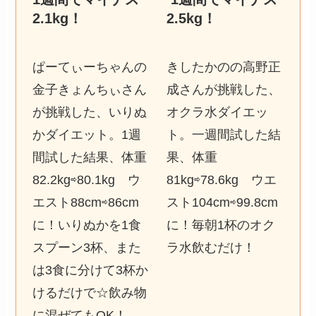
2.1kg
！
2.5kg
！
ぱーてぃーちゃんの
きしたかのの高野正
金子きょんちぃさん
成さんが挑戦した、
が挑戦した、いりぬ
オクラ水ダイエッ
かダイエット。1週
ト。一週間試した結
間試した結果、体重
果、体重
82.2kg⇨80.1kg ウ
81kg⇨78.6kg ウエ
エスト88cm⇨86cm
スト104cm⇨99.8cm
に！いりぬかを1食
に！毎朝1杯のオク
スプーン3杯、また
ラ水飲むだけ！
は3食に分けて3杯か
けるだけで☆飲み物
に混ぜてもOK！