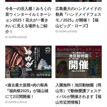
今冬一の没入感！みろくの
広島最大のハンドメイドの
里ウィンターイルミネーシ
祭典『ハンドメイドフェス
ョン2025！花火が一番き
モノ2025』が開催！【福
れいに見える場所もご紹
山ビッグ・ローズ】
介！
2025年12月18日
2025年12月23日
<過去最大規模>肉の祭典
入園無料！池田動物園（岡
『福肉祭2025』が福山城
山市）で動物愛護フェステ
にて2日間開催！
ィバルが開催されます【福
山市近郊情報】
2025年11月21日