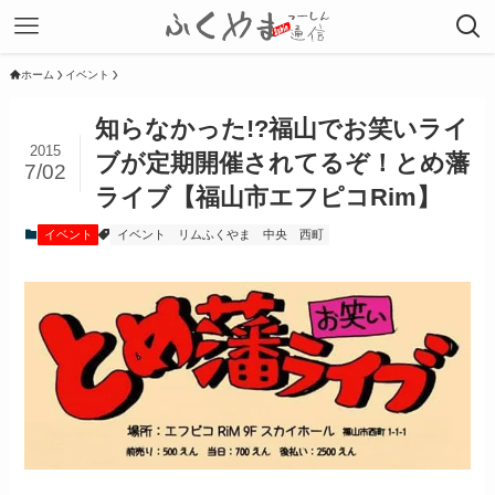
ホーム
イベント
知らなかった!?福山でお笑いライ
2015
ブが定期開催されてるぞ！とめ藩
7/02
ライブ【福山市エフピコRim】
イベント
イベント
リムふくやま
中央
西町