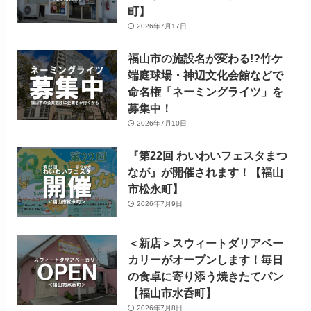
町】
2026年7月17日
福山市の施設名が変わる!?竹ケ
端庭球場・神辺文化会館などで
命名権「ネーミングライツ」を
募集中！
2026年7月10日
『第22回 わいわいフェスタまつ
なが』が開催されます！【福山
市松永町】
2026年7月9日
＜新店＞スウィートダリアベー
カリーがオープンします！毎日
の食卓に寄り添う焼きたてパン
【福山市水呑町】
2026年7月8日