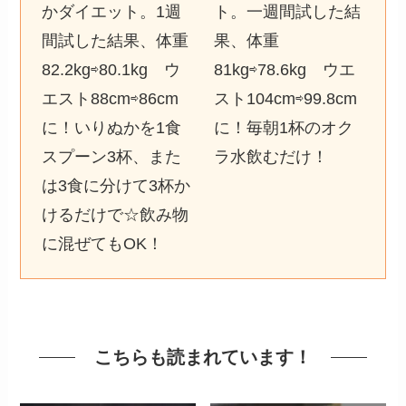
かダイエット。1週
ト。一週間試した結
間試した結果、体重
果、体重
82.2kg⇨80.1kg ウ
81kg⇨78.6kg ウエ
エスト88cm⇨86cm
スト104cm⇨99.8cm
に！いりぬかを1食
に！毎朝1杯のオク
スプーン3杯、また
ラ水飲むだけ！
は3食に分けて3杯か
けるだけで☆飲み物
に混ぜてもOK！
こちらも読まれています！