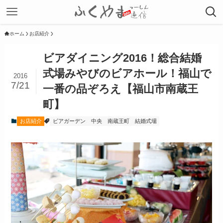
ホーム
お店紹介
ビアダイニング2016！総合結婚
式場みやびのビアホール！福山で
2016
7/21
一番の品ぞろえ【福山市南蔵王
町】
お店紹介
ビアガーデン
中央
南蔵王町
結婚式場