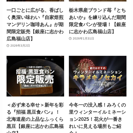
一口ごとに広がる、香ばし
栃木県産ブランド苺『とち
く奥深い味わい『自家焙煎
あいか』を練り込んだ期間
マンデリン珈琲あん』が期
限定食パンが登場！【銀座
間限定販売【銀座に志かわ
に志かわ広島福山店】
広島福山店】
2026年1月31日
2026年3月2日
＜必ず来る幸せ＞新年を彩
今冬一の没入感！みろくの
る『招福 黒豆食パン』！
里ウィンターイルミネーシ
北海道産の上品なふっくら
ョン2025！花火が一番き
黒豆【銀座に志かわ広島福
れいに見える場所もご紹