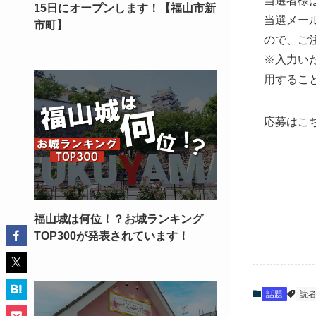
当選者様
15日にオープンします！【福山市新
当選メール
市町】
ので、ご
※入力い
用するこ
応募はこ
福山城は何位！？お城ランキング
TOP300が発表されています！
話題
読