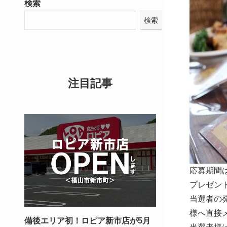
検索
検索
注目記事
応募期間は
プレゼン
当選者の
様へ直接
備後エリア初！ロピア新市店が5月