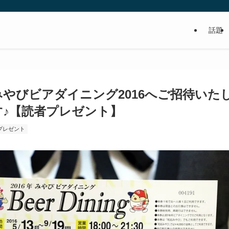
話題
食べるの好き！写真や動画も撮るよ！っ
みやびビアダイニング2016へご招待いた
す♪【読者プレゼント】
プレゼント