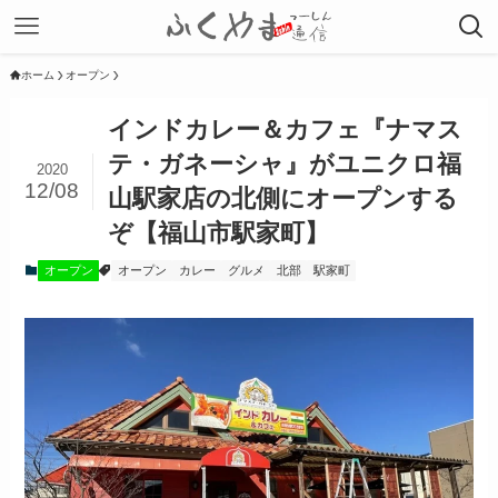
ホーム
オープン
インドカレー＆カフェ『ナマス
テ・ガネーシャ』がユニクロ福
2020
12/08
山駅家店の北側にオープンする
ぞ【福山市駅家町】
オープン
オープン
カレー
グルメ
北部
駅家町