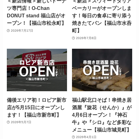
＜新店情報＞新しいドーナ
＜新店＞スウィートダリア
ツ専門店！O-Chan
ベーカリーがオープンしま
DONUT stand 福山店がオ
す！毎日の食卓に寄り添う
ープン！【福山市松永町】
焼きたてパン【福山市水呑
町】
2026年7月17日
2026年7月8日
備後エリア初！ロピア新市
福山駅北口そば！串焼き居
店が5月15日にオープンし
酒屋『旋花（せんか）』が
ます！【福山市新市町】
4月6日オープン！『神石
牛』や『シロ』など多彩な
2026年5月7日
メニュー【福山市城見町】
2026年4月1日