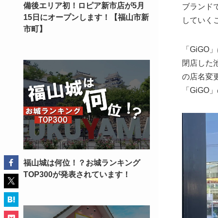
備後エリア初！ロピア新市店が5月
ブランド
15日にオープンします！【福山市新
していく
市町】
「GiGO
閉店した
の店名変
「GiGO
福山城は何位！？お城ランキング
TOP300が発表されています！