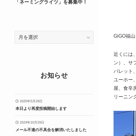
「ネーミングライツ」を募集中！
ア
GiGO福
ー
カ
近くには
イ
ン）、サフ
ブ
パレット
お知らせ
ユーホー
屋、食辛
リーニン
2025年5月29日
本日より再度投稿開始します
2024年10月29日
メール不達の不具合を解消いたしました