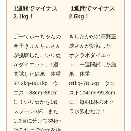
1週間でマイナス
1週間でマイナス
2.1kg
！
2.5kg
！
ぱーてぃーちゃんの
きしたかのの高野正
金子きょんちぃさん
成さんが挑戦した、
が挑戦した、いりぬ
オクラ水ダイエッ
かダイエット。1週
ト。一週間試した結
間試した結果、体重
果、体重
82.2kg⇨80.1kg ウ
81kg⇨78.6kg ウエ
エスト88cm⇨86cm
スト104cm⇨99.8cm
に！いりぬかを1食
に！毎朝1杯のオク
スプーン3杯、また
ラ水飲むだけ！
は3食に分けて3杯か
けるだけで☆飲み物