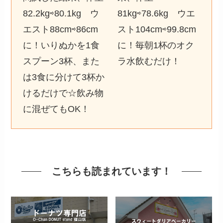
82.2kg⇨80.1kg ウ
81kg⇨78.6kg ウエ
エスト88cm⇨86cm
スト104cm⇨99.8cm
に！いりぬかを1食
に！毎朝1杯のオク
スプーン3杯、また
ラ水飲むだけ！
は3食に分けて3杯か
けるだけで☆飲み物
に混ぜてもOK！
こちらも読まれています！