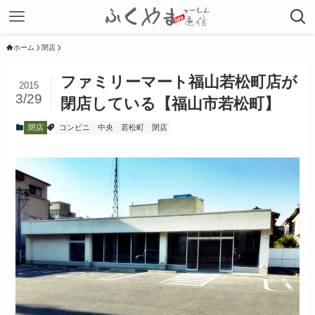
ホーム
閉店
ファミリーマート福山若松町店が
2015
3/29
閉店している【福山市若松町】
閉店
コンビニ
中央
若松町
閉店