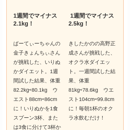
1週間でマイナス
1週間でマイナス
2.1kg
！
2.5kg
！
ぱーてぃーちゃんの
きしたかのの高野正
金子きょんちぃさん
成さんが挑戦した、
が挑戦した、いりぬ
オクラ水ダイエッ
かダイエット。1週
ト。一週間試した結
間試した結果、体重
果、体重
82.2kg⇨80.1kg ウ
81kg⇨78.6kg ウエ
エスト88cm⇨86cm
スト104cm⇨99.8cm
に！いりぬかを1食
に！毎朝1杯のオク
スプーン3杯、また
ラ水飲むだけ！
は3食に分けて3杯か