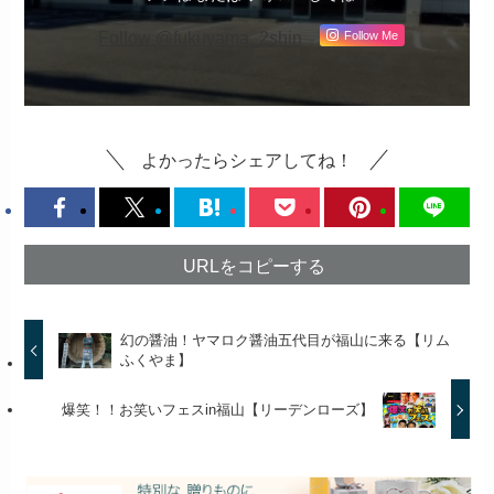
Follow @fukuyama_2shin
Follow Me
よかったらシェアしてね！
URLをコピーする
幻の醤油！ヤマロク醤油五代目が福山に来る【リム
ふくやま】
爆笑！！お笑いフェスin福山【リーデンローズ】