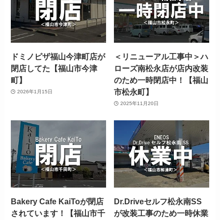
ドミノピザ福山今津町店が
＜リニューアル工事中＞ハ
閉店してた【福山市今津
ローズ南松永店が店内改装
町】
のため一時閉店中！【福山
市松永町】
2026年1月15日
2025年11月20日
Bakery Cafe KaiToが閉店
Dr.Driveセルフ松永南SS
されています！【福山市千
が改装工事のため一時休業