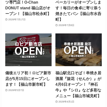
ツ専門店！O-Chan
ベーカリーがオープンしま
DONUT stand 福山店がオ
す！毎日の食卓に寄り添う
ープン！【福山市松永町】
焼きたてパン【福山市水呑
町】
2026年7月17日
2026年7月8日
備後エリア初！ロピア新市
福山駅北口そば！串焼き居
店が5月15日にオープンし
酒屋『旋花（せんか）』が
ます！【福山市新市町】
4月6日オープン！『神石
牛』や『シロ』など多彩な
2026年5月7日
メニュー【福山市城見町】
2026年4月1日