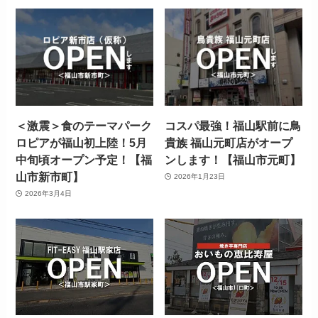
＜激震＞食のテーマパーク
コスパ最強！福山駅前に鳥
ロピアが福山初上陸！5月
貴族 福山元町店がオープ
中旬頃オープン予定！【福
ンします！【福山市元町】
山市新市町】
2026年1月23日
2026年3月4日