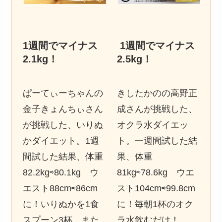
1週間でマイナス
1週間でマイナス
2.1kg
！
2.5kg
！
ぱーてぃーちゃんの
きしたかのの高野正
金子きょんちぃさん
成さんが挑戦した、
が挑戦した、いりぬ
オクラ水ダイエッ
かダイエット。1週
ト。一週間試した結
間試した結果、体重
果、体重
82.2kg⇨80.1kg ウ
81kg⇨78.6kg ウエ
エスト88cm⇨86cm
スト104cm⇨99.8cm
に！いりぬかを1食
に！毎朝1杯のオク
スプーン3杯、また
ラ水飲むだけ！