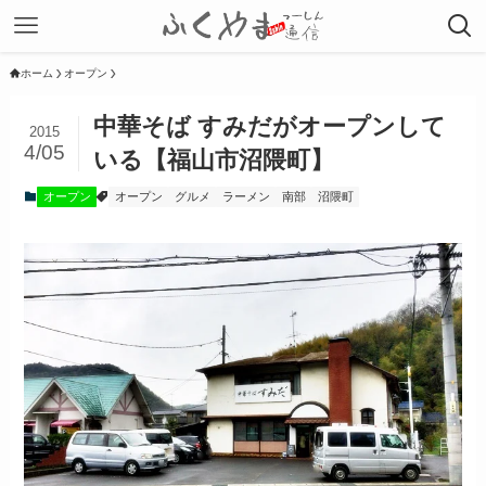
ホーム
オープン
中華そば すみだがオープンして
2015
4/05
いる【福山市沼隈町】
オープン
オープン
グルメ
ラーメン
南部
沼隈町