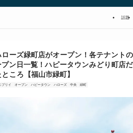
話題
食べるの好き！写真や動画も撮るよ！って方、
ハローズ緑町店がオープン！各テナント
ープン日一覧！ハピータウンみどり町店
たところ【福山市緑町】
エブリイ
オープン
ハピータウン
ハローズ
中央
緑町