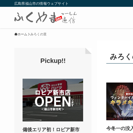
広島県福山市の情報ウェブサイト
ホーム
みろくの里
みろく
Pickup!!
今冬一の没
備後エリア初！ロピア新市