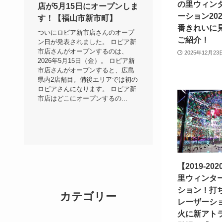
の里ウィン
店が5月15日にオープンしま
ーション20
す！【福山市新市町】
番きれいに
ついにロピア新市店さんのオープ
ご紹介！
ン日が発表されました。 ロピア新
市店さんがオープンするのは、
2025年12月23
2026年5月15日（金）。 ロピア新
市店さんがオープンすると、広島
県内2店舗目。備後エリアでは初の
ロピアさんになります。 ロピア新
市店はどこにオープンするの...
【2019-2
里ウィンタ
ション！打
カテゴリー
レーザーシ
火に新アト