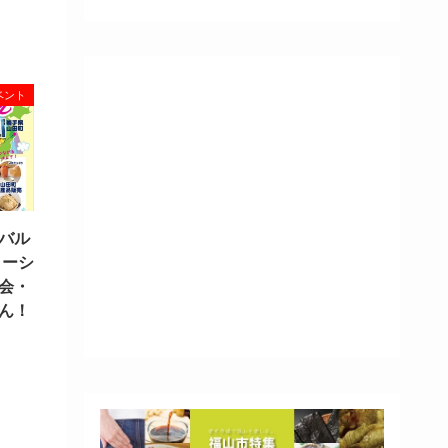
ベント
バル
ローシ
会・
ん！