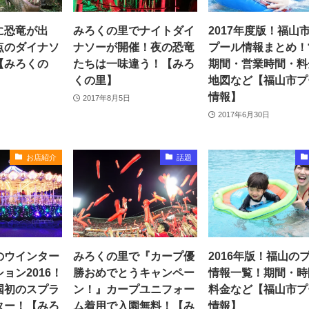
に恐竜が出
みろくの里でナイトダイ
2017年度版！福山
点のダイナソ
ナソーが開催！夜の恐竜
プール情報まとめ！
【みろくの
たちは一味違う！【みろ
期間・営業時間・料
くの里】
地図など【福山市プ
情報】
2017年8月5日
2017年6月30日
お店紹介
話題
のウインター
みろくの里で『カープ優
2016年版！福山の
ョン2016！
勝おめでとうキャンペー
情報一覧！期間・時
国初のスプラ
ン！』カープユニフォー
料金など【福山市プ
ター！【みろ
ム着用で入園無料！【み
情報】