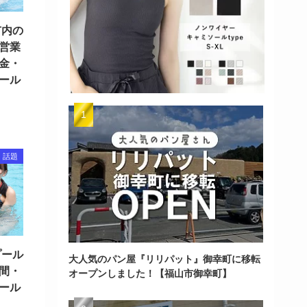
市内の
営業
金・
ール
話題
プール
大人気のパン屋『リリパット』御幸町に移転
間・
オープンしました！【福山市御幸町】
ール