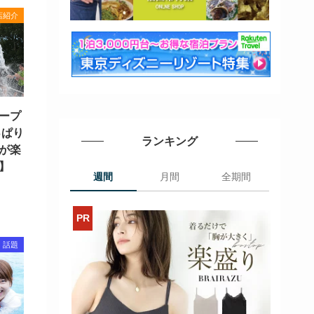
店紹介
ープ
っぱり
ランキング
が楽
】
週間
月間
全期間
話題