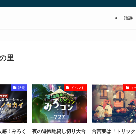
話題
食べるの好き！写真や動画も撮るよ！っ
の里
話題
イベント
イ
入感！みろく
夜の遊園地貸し切り大合
合言葉は「トリック