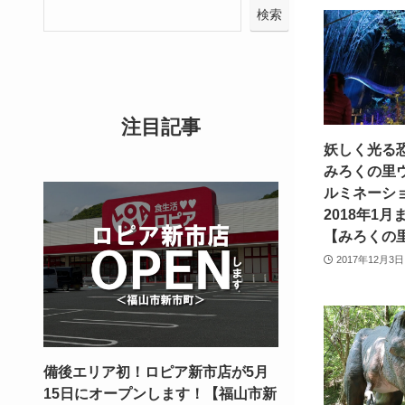
検索
注目記事
妖しく光る
みろくの里
ルミネーショ
2018年1
【みろくの
2017年12月3日
備後エリア初！ロピア新市店が5月
15日にオープンします！【福山市新