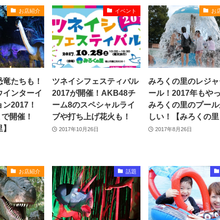
お店紹介
イベント
お
恐竜たちも！
ツネイシフェスティバル
みろくの里のレジャ
ウインターイ
2017が開催！AKB48チ
ール！2017年もや
ン2017！
ーム8のスペシャルライ
みろくの里のプール
月まで開催！
ブや打ち上げ花火も！
しい！【みろくの里
里】
2017年10月26日
2017年8月26日
お店紹介
話題