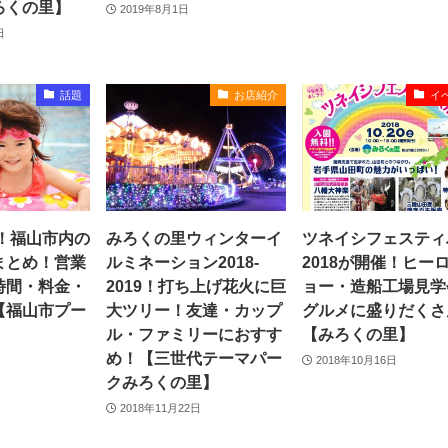
ろくの里】
2019年8月1日
日
話題
お店紹介
イ
版！福山市内の
みろくの里ウィンターイ
ツネイシフェスティ
まとめ！営業
ルミネーション2018-
2018が開催！ヒー
時間・料金・
2019！打ち上げ花火に巨
ョー・造船工場見学
【福山市プー
大ツリー！友達・カップ
グルメに盛りだくさ
ル・ファミリーにおすす
【みろくの里】
め！【三世代テーマパー
2018年10月16日
クみろくの里】
2018年11月22日