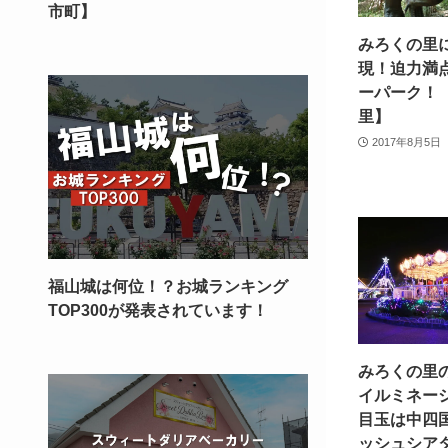
市町】
みろくの里
現！迫力満
ーパーク！
里】
2017年8月5日
福山城は何位！？お城ランキング
TOP300が発表されています！
みろくの里
イルミネーシ
目玉は中四
ッシュシア