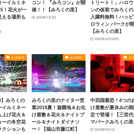
ターイルミネ
コン！ 『みろコン』が開
トリート！」ハロウ
25！花火が一
催！！【みろくの里】
ンの仮装でみろくの
見える場所も
入園料無料！ハッピ
2024年7月3日
ロウィン パークが
【みろくの里】
日
2022年10月28日
お店紹介
お店紹介
お
020】みろくの
みろくの里のナイター営
中四国最恐！4つの
ーイルミネー
業2019夏！遊園地＆お化
け屋敷が夏休みの期
ち上げ花火＆
け屋敷＆花火＆ナイトプ
定で登場！【三世代
ョーの冬空花
ール＆ナイトダイナソ
マパークみろくの里
ラクションも
ー！【福山市藤江町】
2019年8月1日