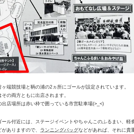
竹ヶ端競技場と鞆の浦の2ヵ所にゴールが設定されています。
はその両方ともに出店されます。
出店場所は赤い枠で囲っている市営駐車場(>_<)
ゴール付近には、ステージイベントやちゃんこのふるまい、軽
どがありますので、
ランニングバッグ
などがあれば、それに貴