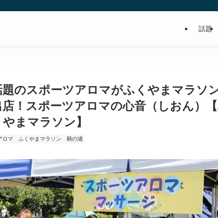
話題
食べるの好き！写真や動画も撮るよ！って方
話題のスポーツアロマがふくやまマラソ
出店！スポーツアロマの心音（しおん）【
くやまマラソン】
アロマ
ふくやまマラソン
鞆の浦