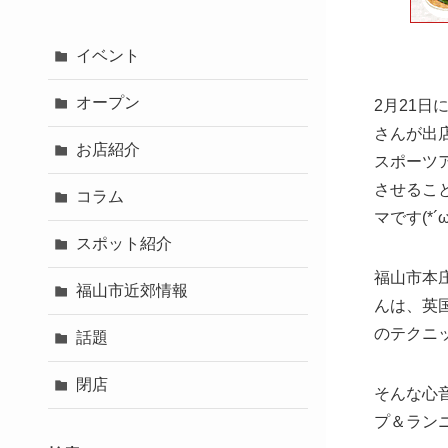
イベント
オープン
2月21
さんが出
お店紹介
スポーツ
させるこ
コラム
マです(*´ω
スポット紹介
福山市本
福山市近郊情報
んは、英
のテクニ
話題
閉店
そんな心
プ＆ラン