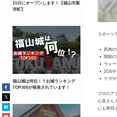
15日にオープンします！【福山市新
市町】
スポーツ
筋肉の
関節の
ウォー
試合や
ケガや
福山城は何位！？お城ランキング
TOP300が発表されています！
プロのア
心音さん
にも帯同さ