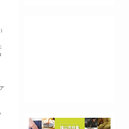
ん）
上
ロ
さ
ア
ッ