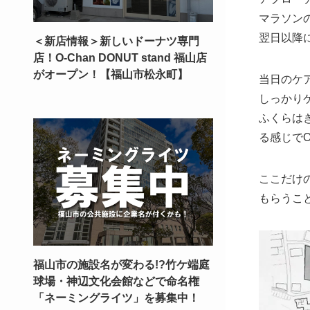
マラソン
翌日以降
＜新店情報＞新しいドーナツ専門
店！O-Chan DONUT stand 福山店
がオープン！【福山市松永町】
当日のケ
しっかり
ふくらは
る感じでO
ここだけ
もらうこ
福山市の施設名が変わる!?竹ケ端庭
球場・神辺文化会館などで命名権
「ネーミングライツ」を募集中！