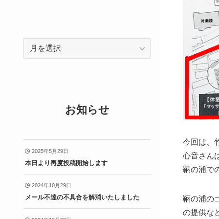
ア
ー
カ
イ
ブ
お知らせ
今回は、
2025年5月29日
心音さん
本日より再度投稿開始します
鞆の浦での
2024年10月29日
メール不達の不具合を解消いたしました
鞆の浦の
の提供な