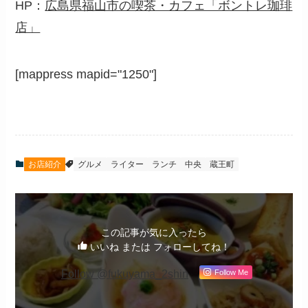
HP：
広島県福山市の喫茶・カフェ「ボントレ珈琲
店」
[mappress mapid="1250"]
お店紹介
グルメ
ライター
ランチ
中央
蔵王町
この記事が気に入ったら
いいね または フォローしてね！
Follow @fukuyama_2shin
Follow Me