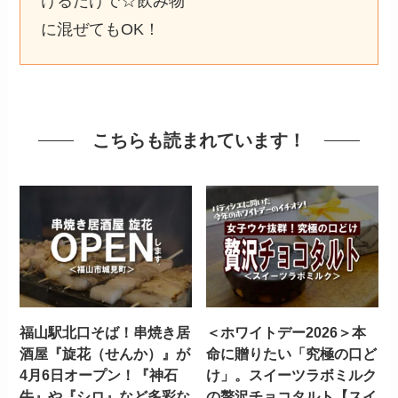
けるだけで☆飲み物
に混ぜてもOK！
こちらも読まれています！
福山駅北口そば！串焼き居
＜ホワイトデー2026＞本
酒屋『旋花（せんか）』が
命に贈りたい「究極の口ど
4月6日オープン！『神石
け」。スイーツラボミルク
牛』や『シロ』など多彩な
の贅沢チョコタルト【スイ