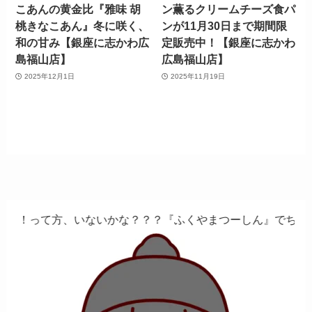
こあんの黄金比『雅味 胡
ン薫るクリームチーズ食パ
桃きなこあん』冬に咲く、
ンが11月30日まで期間限
和の甘み【銀座に志かわ広
定販売中！【銀座に志かわ
島福山店】
広島福山店】
2025年12月1日
2025年11月19日
いかな？？？『ふくやまつーしん』でちょっとしたバイト、し