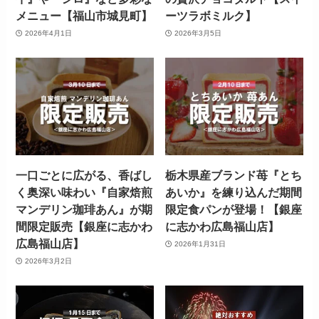
メニュー【福山市城見町】
ーツラボミルク】
2026年4月1日
2026年3月5日
一口ごとに広がる、香ばし
栃木県産ブランド苺『とち
く奥深い味わい『自家焙煎
あいか』を練り込んだ期間
マンデリン珈琲あん』が期
限定食パンが登場！【銀座
間限定販売【銀座に志かわ
に志かわ広島福山店】
広島福山店】
2026年1月31日
2026年3月2日