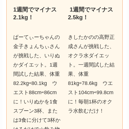
1週間でマイナス
1週間でマイナス
2.1kg
！
2.5kg
！
ぱーてぃーちゃんの
きしたかのの高野正
金子きょんちぃさん
成さんが挑戦した、
が挑戦した、いりぬ
オクラ水ダイエッ
かダイエット。1週
ト。一週間試した結
間試した結果、体重
果、体重
82.2kg⇨80.1kg ウ
81kg⇨78.6kg ウエ
エスト88cm⇨86cm
スト104cm⇨99.8cm
に！いりぬかを1食
に！毎朝1杯のオク
スプーン3杯、また
ラ水飲むだけ！
は3食に分けて3杯か