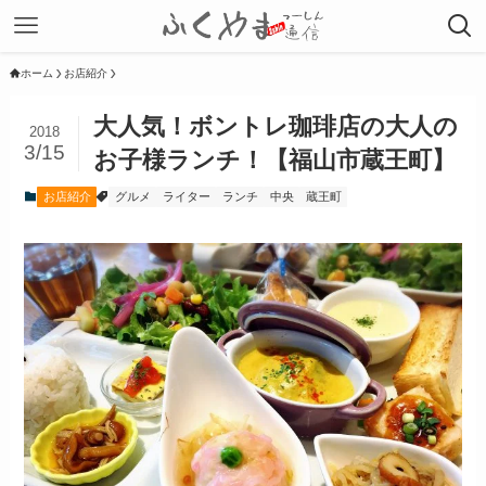
ホーム
お店紹介
大人気！ボントレ珈琲店の大人の
2018
3/15
お子様ランチ！【福山市蔵王町】
お店紹介
グルメ
ライター
ランチ
中央
蔵王町