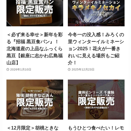
＜必ず来る幸せ＞新年を彩
今冬一の没入感！みろくの
る『招福 黒豆食パン』！
里ウィンターイルミネーシ
北海道産の上品なふっくら
ョン2025！花火が一番き
黒豆【銀座に志かわ広島福
れいに見える場所もご紹
山店】
介！
2026年1月10日
2025年12月23日
＜12月限定＞胡桃ときな
もうひとつ食べたい！レモ