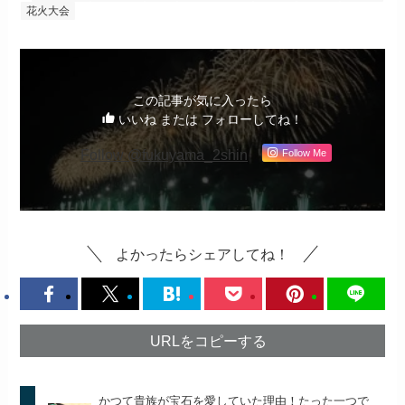
花火大会
この記事が気に入ったら
いいね または フォローしてね！
Follow @fukuyama_2shin
Follow Me
よかったらシェアしてね！
URLをコピーする
かつて貴族が宝石を愛していた理由！たった一つで