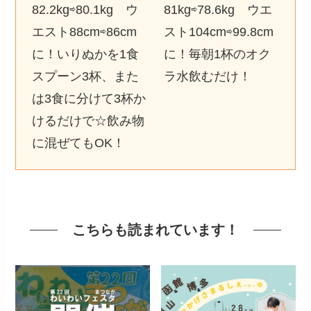
82.2kg⇨80.1kg ウ
81kg⇨78.6kg ウエ
エスト88cm⇨86cm
スト104cm⇨99.8cm
に！いりぬかを1食
に！毎朝1杯のオク
スプーン3杯、また
ラ水飲むだけ！
は3食に分けて3杯か
けるだけで☆飲み物
に混ぜてもOK！
こちらも読まれています！