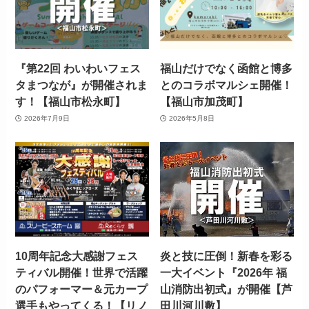
『第22回 わいわいフェス
福山だけでなく函館と博多
タまつなが』が開催されま
とのコラボマルシェ開催！
す！【福山市松永町】
【福山市加茂町】
2026年7月9日
2026年5月8日
10周年記念大感謝フェス
炎と技に圧倒！新春を彩る
ティバル開催！世界で活躍
一大イベント『2026年 福
のパフォーマー＆元カープ
山消防出初式』が開催【芦
選手もやってくる！【リノ
田川河川敷】