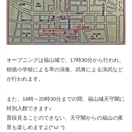
オープニングは福山城で、17時30分から行われ、
樹徳小学校による琴の演奏、武将による演武など
が行われます。
また、16時～20時30分までの間、福山城天守閣に
特別入館できます♪
普段見ることのできない、天守閣からの福山の夜
景も楽しめますよ(*‘ω‘ *)