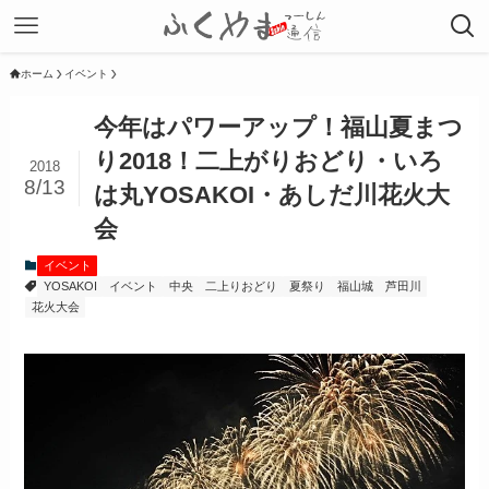
ホーム
イベント
今年はパワーアップ！福山夏まつ
り2018！二上がりおどり・いろ
2018
8/13
は丸YOSAKOI・あしだ川花火大
会
イベント
YOSAKOI
イベント
中央
二上りおどり
夏祭り
福山城
芦田川
花火大会