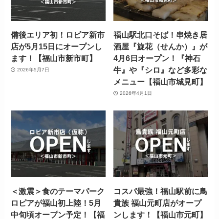
備後エリア初！ロピア新市
福山駅北口そば！串焼き居
店が5月15日にオープンし
酒屋『旋花（せんか）』が
ます！【福山市新市町】
4月6日オープン！『神石
牛』や『シロ』など多彩な
2026年5月7日
メニュー【福山市城見町】
2026年4月1日
＜激震＞食のテーマパーク
コスパ最強！福山駅前に鳥
ロピアが福山初上陸！5月
貴族 福山元町店がオープ
中旬頃オープン予定！【福
ンします！【福山市元町】