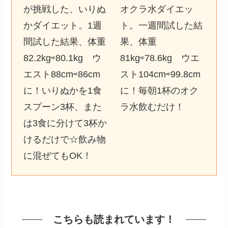
が挑戦した、いりぬ
オクラ水ダイエッ
かダイエット。1週
ト。一週間試した結
間試した結果、体重
果、体重
82.2kg⇨80.1kg ウ
81kg⇨78.6kg ウエ
エスト88cm⇨86cm
スト104cm⇨99.8cm
に！いりぬかを1食
に！毎朝1杯のオク
スプーン3杯、また
ラ水飲むだけ！
は3食に分けて3杯か
けるだけで☆飲み物
に混ぜてもOK！
こちらも読まれています！