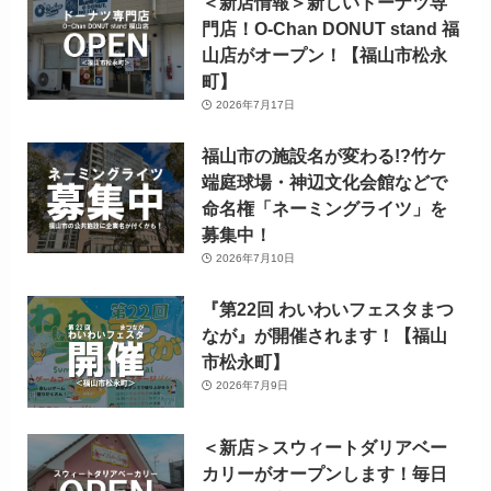
＜新店情報＞新しいドーナツ専
門店！O-Chan DONUT stand 福
山店がオープン！【福山市松永
町】
2026年7月17日
福山市の施設名が変わる!?竹ケ
端庭球場・神辺文化会館などで
命名権「ネーミングライツ」を
募集中！
2026年7月10日
『第22回 わいわいフェスタまつ
なが』が開催されます！【福山
市松永町】
2026年7月9日
＜新店＞スウィートダリアベー
カリーがオープンします！毎日