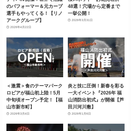
のパフォーマー＆元カープ
48選！穴場から定番まで
選手もやってくる！【リノ
一挙公開！
アークグループ】
2026年3月31日
2026年4月22日
＜激震＞食のテーマパーク
炎と技に圧倒！新春を彩る
ロピアが福山初上陸！5月
一大イベント『2026年 福
中旬頃オープン予定！【福
山消防出初式』が開催【芦
山市新市町】
田川河川敷】
2026年3月4日
2026年1月6日