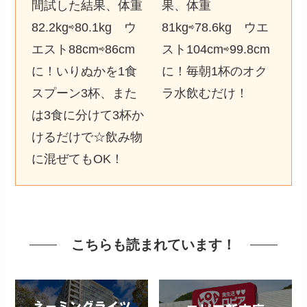
間試した結果、体重
果、体重
82.2kg⇨80.1kg ウ
81kg⇨78.6kg ウエ
エスト88cm⇨86cm
スト104cm⇨99.8cm
に！いりぬかを1食
に！毎朝1杯のオク
スプーン3杯、また
ラ水飲むだけ！
は3食に分けて3杯か
けるだけで☆飲み物
に混ぜてもOK！
こちらも読まれています！