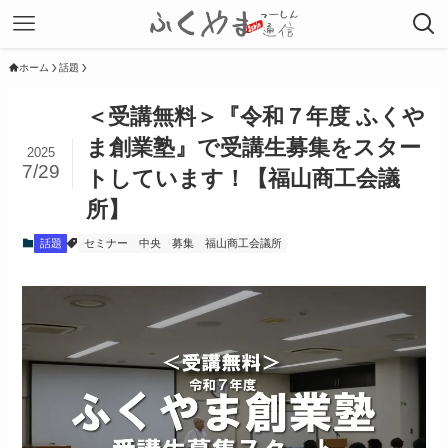
ホーム
話題
＜受講無料＞『令和７年度 ふくや
ま創業塾』で受講生募集をスター
2025
7/29
トしています！【福山商工会議
所】
話題
セミナー
中央
募集
福山商工会議所