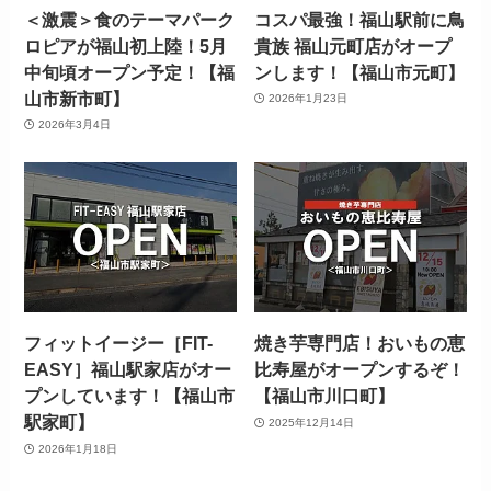
＜激震＞食のテーマパーク
コスパ最強！福山駅前に鳥
ロピアが福山初上陸！5月
貴族 福山元町店がオープ
中旬頃オープン予定！【福
ンします！【福山市元町】
山市新市町】
2026年1月23日
2026年3月4日
フィットイージー［FIT-
焼き芋専門店！おいもの恵
EASY］福山駅家店がオー
比寿屋がオープンするぞ！
プンしています！【福山市
【福山市川口町】
駅家町】
2025年12月14日
2026年1月18日