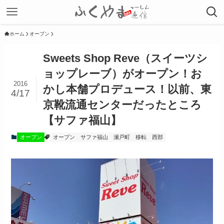
ホーム
オープン
Sweets Shop Reve（スイーツシ
ョップレーブ）がオープン！お
2016
かし本舗プロデュース！以前、東
4/17
京靴流通センターだったところ
【サファ福山】
オープン
オープン
サファ福山
瀬戸町
移転
西部