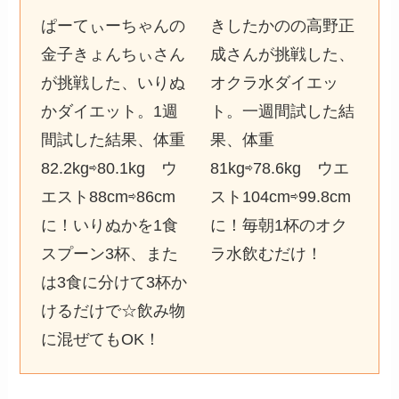
ぱーてぃーちゃんの
きしたかのの高野正
金子きょんちぃさん
成さんが挑戦した、
が挑戦した、いりぬ
オクラ水ダイエッ
かダイエット。1週
ト。一週間試した結
間試した結果、体重
果、体重
82.2kg⇨80.1kg ウ
81kg⇨78.6kg ウエ
エスト88cm⇨86cm
スト104cm⇨99.8cm
に！いりぬかを1食
に！毎朝1杯のオク
スプーン3杯、また
ラ水飲むだけ！
は3食に分けて3杯か
けるだけで☆飲み物
に混ぜてもOK！