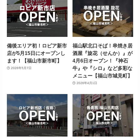
備後エリア初！ロピア新市
福山駅北口そば！串焼き居
店が5月15日にオープンし
酒屋『旋花（せんか）』が
ます！【福山市新市町】
4月6日オープン！『神石
牛』や『シロ』など多彩な
2026年5月7日
メニュー【福山市城見町】
2026年4月1日