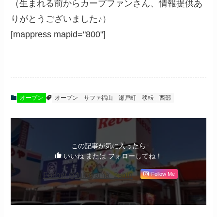
（生まれる前からカープファンさん、情報提供あ
りがとうございました♪）
[mappress mapid="800"]
オープン
オープン
サファ福山
瀬戸町
移転
西部
この記事が気に入ったら
いいね または フォローしてね！
Follow @fukuyama_2shin
Follow Me