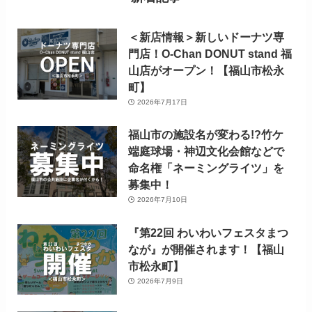
＜新店情報＞新しいドーナツ専
門店！O-Chan DONUT stand 福
山店がオープン！【福山市松永
町】
2026年7月17日
福山市の施設名が変わる!?竹ケ
端庭球場・神辺文化会館などで
命名権「ネーミングライツ」を
募集中！
2026年7月10日
『第22回 わいわいフェスタまつ
なが』が開催されます！【福山
市松永町】
2026年7月9日